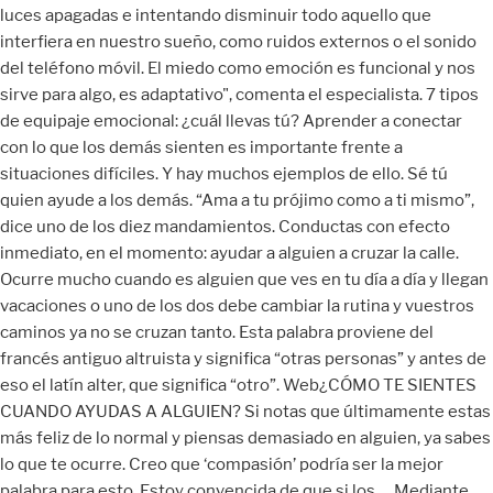
luces apagadas e intentando disminuir todo aquello que
interfiera en nuestro sueño, como ruidos externos o el sonido
del teléfono móvil. El miedo como emoción es funcional y nos
sirve para algo, es adaptativo", comenta el especialista. 7 tipos
de equipaje emocional: ¿cuál llevas tú? Aprender a conectar
con lo que los demás sienten es importante frente a
situaciones difíciles. Y hay muchos ejemplos de ello. Sé tú
quien ayude a los demás. “Ama a tu prójimo como a ti mismo”,
dice uno de los diez mandamientos. Conductas con efecto
inmediato, en el momento: ayudar a alguien a cruzar la calle.
Ocurre mucho cuando es alguien que ves en tu día a día y llegan
vacaciones o uno de los dos debe cambiar la rutina y vuestros
caminos ya no se cruzan tanto. Esta palabra proviene del
francés antiguo altruista y significa “otras personas” y antes de
eso el latín alter, que significa “otro”. Web¿CÓMO TE SIENTES
CUANDO AYUDAS A ALGUIEN? Si notas que últimamente estas
más feliz de lo normal y piensas demasiado en alguien, ya sabes
lo que te ocurre. Creo que ‘compasión’ podría ser la mejor
palabra para esto. Estoy convencida de que si los … Mediante