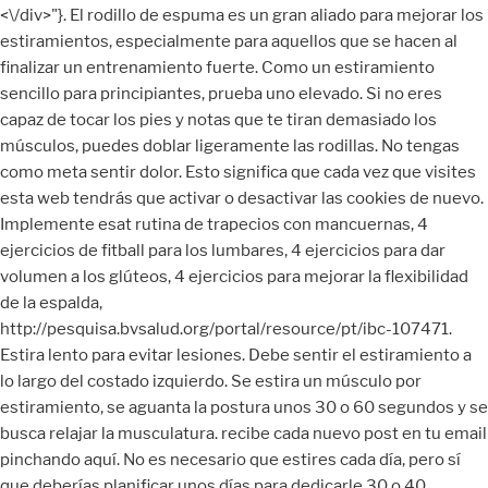
<\/div>"}. El rodillo de espuma es un gran aliado para mejorar los estiramientos, especialmente para aquellos que se hacen al finalizar un entrenamiento fuerte. Como un estiramiento sencillo para principiantes, prueba uno elevado. Si no eres capaz de tocar los pies y notas que te tiran demasiado los músculos, puedes doblar ligeramente las rodillas. No tengas como meta sentir dolor. Esto significa que cada vez que visites esta web tendrás que activar o desactivar las cookies de nuevo. Implemente esat rutina de trapecios con mancuernas, 4 ejercicios de fitball para los lumbares, 4 ejercicios para dar volumen a los glúteos, 4 ejercicios para mejorar la flexibilidad de la espalda, http://pesquisa.bvsalud.org/portal/resource/pt/ibc-107471. Estira lento para evitar lesiones. Debe sentir el estiramiento a lo largo del costado izquierdo. Se estira un músculo por estiramiento, se aguanta la postura unos 30 o 60 segundos y se busca relajar la musculatura. recibe cada nuevo post en tu email pinchando aquí. No es necesario que estires cada día, pero sí que deberías planificar unos días para dedicarle 30 o 40 minutos a hacer los estiramientos correctamente. *Si durante el ejercicio cogemos la punta del pie, en lugar del tobillo este ejercicio entonces también estirará el músculo tibial. Puedes hacer estos estiramientos a diario para ganar flexibilidad rápidamente, o 3 o 4 veces a la semana. Al usar el rodillo de espuma en estas áreas de tensión, volverás a colocar las fibras musculares en alineación recta. ⇒Lee esto también: No hace falta correr: alternativas a los ejercicios de alto impacto. Yo también vine por ese video, vi a la instructora con el fondo verde, y recuerdo que decía "si son constantes verán el cambio" Me ayudo con mis articulaciones y las hernias desde el primer día! gymvirtual 12.7M. Estiramientos de todo el cuerpo para antes o después del entrenamiento. Intenta hacer este estiramiento 1 o 2 veces. El ejercicio puede ayudar a los adultos mayores a retener sus recuerdos, según un estudio. Básicamente, es conseguir lo contrario de lo que buscas. ¿Cuáles son los beneficios de hacer estiramientos? Ya seas atleta o no, ganarás en calidad de vida si los incluyes en tu día a día. Luego entrelaza los dedos y estira las manos por encima de la cabeza con las palmas apuntando hacia arriba. Notarás como se elonga el músculo. Esta postura emplea, sobre todo, los músculos de la parte interna de los muslos y la ingle. ⇒Lee esto también: Cuanto menos ejercicio hagas más difícil te resultará, pero ¿por qué? Hacer estiramientos del tórax. Eleva los dos a la vez lo más alto que puedas y después haz que desciendan de forma controlada, es decir, sin dejarlos caer de golpe. Hay varias maneras de estirar, pero de manera general existen: Como ves para hacer los estiramientos correctamente es necesario dedicarles tiempo. Hacer un estiramiento por encima de la cabeza 1 Siéntate o ponte de pie con los pies a un ancho de cadera de distancia. La información de las cookies se almacena en tu navegador y realiza funciones tales como reconocerte cuando vuelves a nuestra web o ayudar a nuestro equipo a comprender qué secciones de la web encuentras más interesantes y útiles. Hay más de una forma de estirar: estiramiento dinámico, estático o balístico. Repítelo 3 o 5 veces consecutivas. Aunque no pasa nada por alcanzar cierto punto de incomodidad, si sientes algún dolor repentino debes detener el estiramiento inmediatamente. Mantén el estiramiento. Dobla la pierna. La buena respiración abre las fibras de los músculos y al mismo tiempo le da al cerebro algo en lo cual concentrarse. ¡Comencemos! Después, dobla el otro brazo por debajo de tu espalda para sujetar el otro extremo de la toalla. Haz este estiramiento una vez a cada lado, manteniéndolo durante 30 segundos con cada pierna. 5-10 pasos, regresamos a la posición inicial, inclinate sobre la pierna derecha, al centro y pierna izquierda, regresa a la posición inicial, enderezamos una mano hasta estar paralelo al piso, con la segunda mano cogemos el codo de la mano enderezada y, atraemos la mano enderezada (debe quedar en paralelo al piso), enderezamos los brazos y simultáneamente inclinamos la cabeza y la columna vertebral hacia atrás, lentamente realizamos la rotación del tronco en dirección opuesta a la del respaldo (aguantamos 3 segundos), inclinamos el tronco hacia delante, enderezamos los brazos en dirección a los pies (aguantamos 5-10 segundos), volvemos a la posición inicial, cogemos con la mano el pie por el tobillo y acercamos la pierna doblada lo maximo posible hacia arriba, cambiamos de pierna (pierna izquierda – mano izquierda, pie derecho - mano derecha), nos sentamos en una rodilla flexionada, después en la segunda, nos sentamos con las rodillas flexionadas al costado del tronco, después en el segundo, con las manos presionamos las rodillas hacia el suelo y aguantamos 5-10 segundos, realizamos alternativamente una y la otra pierna tratando de tocar el talón a la plataforma, estiramos hacia adelante nuestra mano enderezada con la parte externa hacia arriba, con la segunda mano agarramos los dedos extendidos de la mano y los dirigimos hacia abajo, empujamos simultáneamente toda la mano hacia adelante. Negación. Diferentes forma de hacer ejercicios de estiramientos. Túmbate boca abajo sobre una esterilla de ejercicio o bien sobre una alfombra. Aguanta un par de segundos y vuelve a la posición inicial. Consulta con tu especialista de confianza ante cualquier duda y busca su aprobación antes de iniciar cualquier procedimiento. Si el músculo se estira hasta llegar al punto de dolor el cuerpo manda un aviso y la musculatura se contrae. Con la ayuda de la otra mano, haz una presión ligera sobre el codo. Intenta hacer entre 2 y 10 repeticiones de este ejercicio. Consejos para hacer estiramientos 1. Pero también mejora la digestión.- El ejercicio “Triángulo” trabaja las piernas, los oblicuos, la cadera, los hombros y el pecho. Mantén el estiramiento por 15 a 20 segundos. Probar estiramientos básicos para ganar flexibilidad, https://www.realsimple.com/health/fitness-exercise/stretching-yoga/stretching-exercises?slide=112989#112989, https://www.realsimple.com/health/fitness-exercise/stretching-yoga/stretching-exercises?slide=76005#76005, https://www.youtube.com/watch?v=tdNEzxhPhpo&feature=youtu.be&t=41, https://www.self.com/gallery/upper-body-stretches, https://www.spine-health.com/conditions/neck-pain/neck-stretches, https://www.youtube.com/watch?v=tdNEzxhPhpo&feature=youtu.be&t=24, https://www.youtube.com/watch?v=tdNEzxhPhpo&feature=youtu.be&t=55, https://www.self.com/gallery/essential-stretches-slideshow, https://www.nhs.uk/live-well/exercise/stretch-before-exercising/, स्ट्रेचिंग एक्सरसाइज करें (Simple Tips For Stretching). Si no eres muy flexible, hacer este estiramiento con regularidad te cambiará notablemente.Además de los beneficios físicos, los estiramientos también influyen positivamente en tu estado emocional, ayudándote a lidiar con la depresión y el estrés.¡No olvides volver a ver este video al menos una vez a la semana para hacer estos ejercicios con nosotros! Si tienes problemas manteniendo la espalda recta en una silla, ponte de pie. Igualmente, si tienes inflamada alguna articulación o síntomas de osteoporosis severos, es recomendable que consultes con tu médico antes de hacer estiramientos. Estiramiento para Después de Hacer Ejercicio (8 MIN) Para Tener Flexibilidad - YouTube 0:00 / 9:16 Estiramiento para Después de Hacer Ejercicio (8 MIN) Para Tener Flexibilidad 1,171,557 views. Son los estiramientos más comunes en atletas, ya que a la vez que relajan la musculatura también aumentan el rango de movimiento y la flexibilidad. Se entiende, entonces, que es significativo hacer estiramientos de manera correcta y con la frecuencia necesaria. ¡Buenas noticias! Consejos para evitar lesiones deportivas que no puedes pasar por alto. Baja lentamente la mano hasta que quede apoyada al lado del cuerpo. Mantén presente estos consejos para hacer estiramientos y realmente notarás un progreso en tu recuperación. Escribir, diseñar y dibujar son sin duda mis tres grandes pasiones. Así como hay muchas maneras de hacer cardio o levantar peso, también existen diferentes formas de estirar. [1] 2 Estira la espalda tumbado bocabajo. Por estos motivos, estirar representa un paso importante en la prevención de lesiones y para conservar la salud de tu cuerpo. Es uno de los estiramientos básicos que se realizan después de la mayoría de las rutinas. Al emprender un programa de estiramiento regular, comienzan a ocurrir una serie de cambios dentro del cuerpo y específicamente dentro de los músculos. También es genial para aliviar y hasta eliminar el dolor de rodillas.- El estiramiento de tríceps, además de trabajar tus tríceps en sí, también entrena tu espalda, hombros e incluso los abdominales.- Las inclinaciones hacia los lados desde la posición sentada son una buena rutina para tus oblicuos, espalda, hombros y abdominales.- La postura del arco ejercita tus abdominales, espalda y cadera.- Esta postura ejercita tus piernas, cadera, espalda, hombros y brazos. ⇒Lee esto también: ¿Es recomendable hacer estiramientos antes de entrenar? Aumentar la flexibilidad, elasticidad y movilidad. http://web.mit.edu/tkd/stretch/stretching_5.html#SEC39, http://web.mit.edu/tkd/stretch/stretching_5.html, http://web.mit.edu/tkd/stretch/stretching_5.html#SEC55, http://www.rad.washington.edu/academics/academic-sections/msk/muscle-atlas/upper-body/trapezius, http://www.rad.washington.edu/academics/academic-sections/msk/muscle-atlas/upper-body/rhomboid-major-and-minor. Mantén el estiramiento por un segundo y luego vuelve a empezar. Es una instancia que ayuda a liberar el estrés y destensar el cuerpo. Fuente de investigación ¿Qué métodos de relajación podemos utilizar para después de la práctica deportiva? El problema de los estiramientos es que, o bien las personas deciden no hacerlo, o desconocen la manera