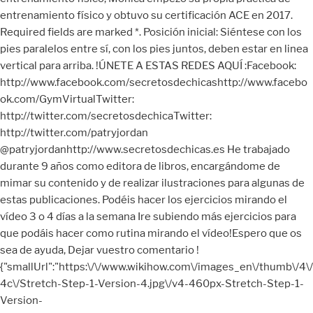
entrenamiento físico y obtuvo su certificación ACE en 2017.
Required fields are marked *. Posición inicial: Siéntese con los
pies paralelos entre sí, con los pies juntos, deben estar en linea
vertical para arriba. !ÚNETE A ESTAS REDES AQUÍ :Facebook:
http://www.facebook.com/secretosdechicashttp://www.facebo
ok.com/GymVirtualTwitter:
http://twitter.com/secretosdechicaTwitter:
http://twitter.com/patryjordan
@patryjordanhttp://www.secretosdechicas.es He trabajado
durante 9 años como editora de libros, encargándome de
mimar su contenido y de realizar ilustraciones para algunas de
estas publicaciones. Podéis hacer los ejercicios mirando el
vídeo 3 o 4 días a la semana Ire subiendo más ejercicios para
que podáis hacer como rutina mirando el vídeo!Espero que os
sea de ayuda, Dejar vuestro comentario !
{"smallUrl":"https:\/\/www.wikihow.com\/images_en\/thumb\/4\/
4c\/Stretch-Step-1-Version-4.jpg\/v4-460px-Stretch-Step-1-
Version-