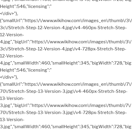
Height":546,"licensing":"
<\/div>"},
{"smallUrl":"https:\/\/www.wikihow.com\/images_en\/thumb\/3\/
3c\/Stretch-Step-12-Version-4.jpg\/v4-460px-Stretch-Step-
12-Version-
4.jpg","bigUrl":"https:\/\/www.wikihow.com\/images\/thumb\/3\/
3c\/Stretch-Step-12-Version-4.jpg\/v4-728px-Stretch-Step-
12-Version-
4.jpg","smallWidth":460,"smallHeight":345,"bigWidth":728,"big
Height":546,"licensing":"
<\/div>"},
{"smallUrl":"https:\/\/www.wikihow.com\/images_en\/thumb\/7\/
70\/Stretch-Step-13-Version-3.jpg\/v4-460px-Stretch-Step-
13-Version-
3.jpg","bigUrl":"https:\/\/www.wikihow.com\/images\/thumb\/7\/
70\/Stretch-Step-13-Version-3.jpg\/v4-728px-Stretch-Step-
13-Version-
3.jpg","smallWidth":460,"smallHeight":345,"bigWidth":728,"big