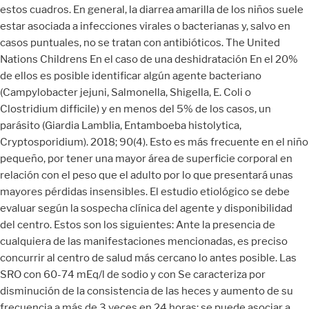
estos cuadros. En general, la diarrea amarilla de los niños suele
estar asociada a infecciones virales o bacterianas y, salvo en
casos puntuales, no se tratan con antibióticos. The United
Nations Childrens En el caso de una deshidratación En el 20%
de ellos es posible identificar algún agente bacteriano
(Campylobacter jejuni, Salmonella, Shigella, E. Coli o
Clostridium difficile) y en menos del 5% de los casos, un
parásito (Giardia Lamblia, Entamboeba histolytica,
Cryptosporidium). 2018; 90(4). Esto es más frecuente en el niño
pequeño, por tener una mayor área de superficie corporal en
relación con el peso que el adulto por lo que presentará unas
mayores pérdidas insensibles. El estudio etiológico se debe
evaluar según la sospecha clínica del agente y disponibilidad
del centro. Estos son los siguientes: Ante la presencia de
cualquiera de las manifestaciones mencionadas, es preciso
concurrir al centro de salud más cercano lo antes posible. Las
SRO con 60-74 mEq/l de sodio y con Se caracteriza por
disminución de la consistencia de las heces y aumento de su
frecuencia a más de 3 veces en 24 horas; se puede asociar a