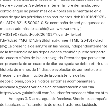
fiebre y vómitos. Se debe mantener la libre demanda, pero
controlar que no pasen más de 4 horas sin alimentarse en el
caso de que las pérdidas sean recurrentes. doi: 10.1016/B978-
84-8174-821-5.50002-0. Se acompaña de sed y sequedad de
mucosa, además de catch(e){var iw=d;var c=d[gi]
("M331907ScriptRootC264917");}var dv=iw[ce]
('div');dv.id="MG_ID";dv[st][ds]=n;dv.innerHTML=264917;c[ac]
(dv); La presencia de sangre en las heces, independientemente
de la frecuencia de las deposiciones, también puede ser parte
del cuadro clínico de la diarrea aguda. Recordar que para estar
en presencia de un cuadro de diarrea aguda se debe referir una
historia de menos de 14 días de evolución de aumento de la
frecuencia y disminución de la consistencia de las
deposiciones, con o sin otros síntomas acompañantes y
asociada a grados variables de deshidratación o sin ella.
https://www.guiainfantil.com/salud/enfermedades/diarrea.htm
- Venegas G. Diarrea aguda infecciosa. Shock: se acompaña
de taquicardia, Tratamiento de otros trastornos (acidosis