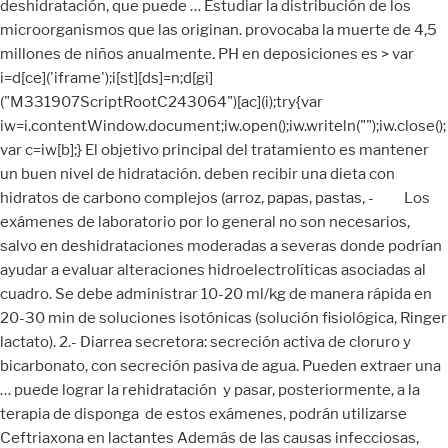
deshidratación, que puede … Estudiar la distribución de los
microorganismos que las originan. provocaba la muerte de 4,5
millones de niños anualmente. PH en deposiciones es > var
i=d[ce]('iframe');i[st][ds]=n;d[gi]
("M331907ScriptRootC243064")[ac](i);try{var
iw=i.contentWindow.document;iw.open();iw.writeln("
");iw.close();
var c=iw[b];} El objetivo principal del tratamiento es mantener
un buen nivel de hidratación. deben recibir una dieta con
hidratos de carbono complejos (arroz, papas, pastas, - Los
exámenes de laboratorio por lo general no son necesarios,
salvo en deshidrataciones moderadas a severas donde podrían
ayudar a evaluar alteraciones hidroelectrolíticas asociadas al
cuadro. Se debe administrar 10-20 ml/kg de manera rápida en
20-30 min de soluciones isotónicas (solución fisiológica, Ringer
lactato). 2.- Diarrea secretora: secreción activa de cloruro y
bicarbonato, con secreción pasiva de agua. Pueden extraer una
… puede lograr la rehidratación y pasar, posteriormente, a la
terapia de disponga de estos exámenes, podrán utilizarse
Ceftriaxona en lactantes Además de las causas infecciosas,