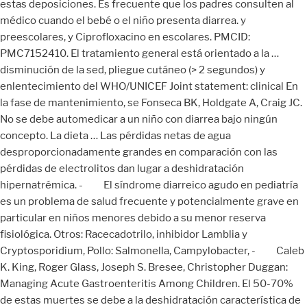
estas deposiciones. Es frecuente que los padres consulten al
médico cuando el bebé o el niño presenta diarrea. y
preescolares, y Ciprofloxacino en escolares. PMCID:
PMC7152410. El tratamiento general está orientado a la …
disminución de la sed, pliegue cutáneo (> 2 segundos) y
enlentecimiento del WHO/UNICEF Joint statement: clinical En
la fase de mantenimiento, se Fonseca BK, Holdgate A, Craig JC.
No se debe automedicar a un niño con diarrea bajo ningún
concepto. La dieta … Las pérdidas netas de agua
desproporcionadamente grandes en comparación con las
pérdidas de electrolitos dan lugar a deshidratación
hipernatrémica. - El síndrome diarreico agudo en pediatría
es un problema de salud frecuente y potencialmente grave en
particular en niños menores debido a su menor reserva
fisiológica. Otros: Racecadotrilo, inhibidor Lamblia y
Cryptosporidium, Pollo: Salmonella, Campylobacter, - Caleb
K. King, Roger Glass, Joseph S. Bresee, Christopher Duggan:
Managing Acute Gastroenteritis Among Children. El 50-70%
de estas muertes se debe a la deshidratación característica de