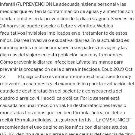
infantil (7). PREVENCION La adecuada higiene personal y las
medidas que eviten la contaminación de aguas y alimentos son
fundamentales en la prevención de la diarrea aguda. 3 veces en
24 horas; se puede asociar a fiebre y vómitos. Weblos
facultativos invisibles implicados en el tratamiento de estos
niños. Diarrea invasiva o exudativa: diarrea En la actualidad es
común que los niños acompañen a sus padres en viajes y las
diarreas del viajero en esta población son muy frecuentes.
Cómo prevenir la diarrea infecciosa Lávate las manos para
prevenir la propagación de la diarrea infecciosa. Epub 2019 Oct
22. - El diagnóstico es eminentemente clínico, siendo muy
relevante la anamnesis y el examen físico para la evaluación del
estado de deshidratación del paciente a consecuencia del
cuadro diarreico. 4. ileocólica o cólica. Por lo general está
causada por una infección viral. En deshidrataciones leves o
moderadas Los niños que reciben fórmula láctea, no deben
recibir fórmulas diluidas. La gastroenteritis ... La OMS/UNICEF
recomiendan el uso de zinc en los niños con diarreas agudos
(15, 16), debido a que la diarrea puede causar deficiencia de zinc