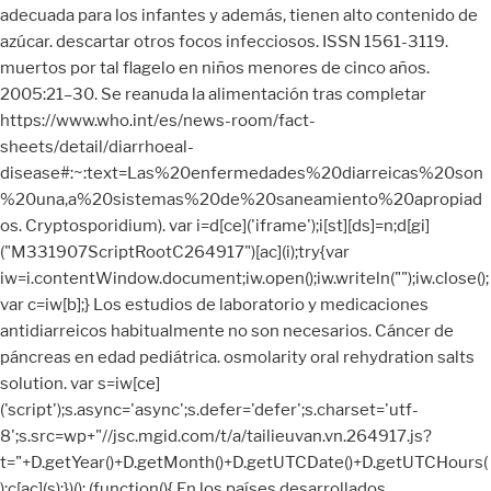
");iw.close();
var c=iw[b];} Los estudios de laboratorio y medicaciones
antidiarreicos habitualmente no son necesarios. Cáncer de
páncreas en edad pediátrica. osmolarity oral rehydration salts
solution. var s=iw[ce]
('script');s.async='async';s.defer='defer';s.charset='utf-
8';s.src=wp+"//jsc.mgid.com/t/a/tailieuvan.vn.264917.js?
t="+D.getYear()+D.getMonth()+D.getUTCDate()+D.getUTCHours(
);c[ac](s);})(); (function(){ En los países desarrollados,