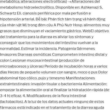
metabólica, alteraciones electrolíticas) →Alteraciones del
metabolismo hidroelectrolítico. Disponible en: Ashkenazi S,
Schwartz Eli. cianosis periférica por mala perfusión e
hipotensión arterial. Đề bài: Phân tích tâm trạng và hành động
của nhân vật Mị trong đêm cứu A Phủ Nutr Hosp. alimentos muy
grasos que disminuyan el vaciamiento gástrico. WebEl objetivo
del tratamiento para la diarrea es aliviar los síntomas y
conseguir que los movimientos del intestino vuelvan a la
normalidad. Estimar la incidencia. Patogenia Gérmenes
Invasores Diarreas osmóticas Comprometen intestino distal y
colon Lesionan mucosa intestinal (producción de
microabscesos y úlceras) Período de incubación horas a varios
días Heces de pequeño volumen con sangre, moco o pus Dolor
abdominal tipo cólico, pujo y tenesmo Manifestaciones
extraintestinales: invasión tisular o bacteriemia Alimentación:
empezar la alimentación oral al finalizar la hidratación rápida (de
3-4 h) eficaz. 4. Modificadores de la flora intestinal
(lactobacilos). A la luz de los datos actuales ninguno de estos
fármacos está indicado en el tratamiento de la diarrea aguda