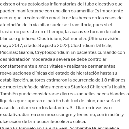
existen otras patologías inflamatorias del tubo digestivo que
pueden manifestarse con una diarrea amarilla: Es importante
acotar que la coloración amarilla de las heces en los casos de
afectación de la vía biliar suele ser transitoria, pues si el
trastorno persiste en el tiempo, las cacas se tornan de color
blanco o grisáceo. Clostridium, Salmonella. [Última revisión:
mayo 2017; citado: 8 agosto 2022]. Clostridium Difficile,
Piscinas: Giardia, Cryptosporidium En pacientes cursando con
deshidratación moderada a severa se debe controlar
constantemente signos vitales y realizarse permanentes
reevaluaciones clínicas del estado de hidratación hasta su
estabilización. autores estimaron la ocurrencia de 1,8 millones
de muertes/año de niños menores Stanford Children´s Health.
También puede considerarse diarrea a aquellas heces blandas o
líquidas que superan el patrón habitual del niño, que sería el
caso de la diarrea en los lactantes. 3.- Diarrea invasiva o
exudativa: diarrea con moco, sangre y tenesmo, con in ación y
ulceración de la mucosa ileocólica o cólica.
Quien Es Buñuelo En La Vida Real
,
Acobamba Huancavelica
,