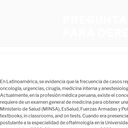
PREGUNTA
PARA DER
En Latinoamérica, se evidencia que la frecuencia de casos reportados de SB oscila entre 2,1 % y 76 % en el personal médico, sobre todo en las áreas de unidad de cuidados intensivos, oncología, urgencias, cirugía, medicina interna y anestesiología.5 Estudios recientes en Perú muestran una prevalencia mayor de SB en médicos (8,2 %) que en enfermeras (2,4 %).6 Actualmente, en la profesión médica peruana, existe el concepto que el médico general egresado, debe realizar estudios de especialización, mediante la residencia médica; esta requiere de un examen general de medicina para obtener una plaza de acuerdo al orden de mérito. La formación de los especialistas se realiza principalmente en los hospitales del Ministerio de Salud (MINSA), EsSalud, Fuerzas Armadas y Policiales y clínicas privadas que tengan convenios específicos con las universidades. Academic language is the language of textbooks, in classrooms, and on tests. Cuando era presencial ahí mismo te revisaban y no te lo recibían sin antes dar observaciones“, dice la médica Jessenia Suárez (33), frustrada postulante a la especialidad de oftalmología en la Universidad Privada Antenor Orrego (UPAO) de Trujillo. Rev Fac Cien Med Univ Nac Cordoba. Faltan alrededor de 8 meses para el examen único 2023, Cómo organizarse en este 2023 para el examen único, Coqueluche, la patología que se toma en los exámenes de residencias de todo el país, La patología más tomada del examen de residencias 2022, Cronograma del examen único de residencias 2023, Preguntas más frecuentes sobre los cursos, Videoclase Basada en pregunta: Guillain Barre, Videoclase Basada en Preguntas de Psicología, Videoclase Basada en Pregunta de Enfermería, Videoclase basada en pregunta de Odontología, Videoclase basada en pregunta de Bioquímica, Entrevista al Dr. Kalinberg, docente de pediatría, https://www.cursosresidencias.com/curso-premium-plus/, https://www.cursosresidencias.com/curso-premium/, https://www.cursosresidencias.com/curso-basado-en-preguntas/, https://www.cursosresidencias.com/nutricion/, https://www.cursosresidencias.com/bioquimica, https://www.cursosresidencias.com/enfermeria, https://www.cursosresidencias.com/odontologia, https://www.cursosresidencias.com/psicologia, Las residencias de más dificil ingreso en 2020, Av. © 2022 Diario Libre, todos los derechos reservados. However, this school has had the highest ACT scores in Cache Valley for the last three years and was designated the top high school in Utah by Newsweek and U.S. World News in 2011 (Sargsyan, 2011& U.S. News, 2013). Foto: captura. La definición oficial en Perú de la SINAREME (Sistema Nacional de Residentado Médico) es: «El residentado médico es una modalidad académica de capacitación de posgrado con estudios universitarios de segunda especialización y entrenamiento presencial e intensivo en servicio de los profesionales de medicina humana, bajo la modalidad de docencia en servicio, con el objetivo de lograr la más alta capacitación cognoscitiva y de competencias en las diferentes ramas de la profesión, con los mayores niveles de calidad y de acuerdo a las reales necesidades del país y en el marco de las políticas nacionales de salud, fijadas por el Poder Ejecutivo y el Consejo Nacional de Salud«. Paro nacional EN VIVO: declaran toque de queda en Puno por 3 días tras pr