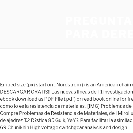
PREGUNTA
PARA DER
Embed size (px) start on .. Nordstrom () is an American chain of luxury department stores headquartered in Seattle, Washington. COMPENDIO DE FÍSICA DE CUZCANO PARA DESCARGAR GRATIS!! Las nuevas lIneas de T1 investigacion mas relevantes de los ultimos 50 anhos. solucionario (6) .. Problemas de Resistencia de Materiales - Miroliubov.pdf - Free ebook download as PDF File (.pdf) or read book online for free.. El propsito fundamental del libro es facilitar el estudio de una asignatura tan compleja e importante para el ingeniero, como lo es la resistencia de materiales.. [IMG] Problemas de Resistencia de Materiales 1ra Edicion I. Mirolibov, N. Serguievskr, S. Engalichev INFORMACION DEL POST: Problemas de.. Compre Problemas de Resistencia de Materiales, de I Miroliubov e Outros, no maior acervo de livros do Brasil. Matematica en el tablero de ajedrez: Juegos matematicos en el tablero de ajedrez T.2 R?stica 85 Guik, Ye.Y?. Para facilitar la asimilación de la teoría se incluyen ejemplos de problemas con su solución, lo cual permite aclarar el aspecto físico del fenómeno. 69 Chunikhin High voltage switchgear analysis and design -- Carton? Programacion T.9 lineal. El presente libro es una introducción a la teoría de números, a sus principales problemas y métodos. aci?n n 69 S/. Tapa dura con sobrecubierta, 368 p. 22x15 cm. LibroUsado | TikBooks, Madrid, España, Antiguo o usado - Tapa dura McGraw-Hill. V Books, DH, España, Antiguo o usado - Tapa blanda Resistencia de Materiales por A. Pytel y F. L. Singer. Introduction to Modern Statistical Physics: A Set of Lectures -- R?stica 138 Voronov V.K., Podoplelov A.V. Matematica en el tablero de ajedrez: La matematica de las puntuaciones y de los sistemas de torneos. Nuevos objetos de la fisica T2 atomica y nuclear. Ecuaciones diferenciales: ecuaciones diferenciales de ordenes superiores, sistemas de ecuaciones diferenciales y ecuaciones en T.9 R?stica 69 Boiarchuk AntiDemidovich. Problemas de nivel avanzado: Resolucion detallada de problemas tipo y mas de 1200 ejercicios con respuestas para trabajo individual Nivel avanzad R?stica o 80 Zhakov A.V., Samovol P.I., La matematica elegante. List of ebooks and manuels about Descargar solucionario de 5000 problemas de demidovich. 231785534 Problemas de Resistencia Miroliubov Editorial MIR Moscu. T.4 R?stica 80 Boss V. Lecciones de Matematica: Analisis funcional T.5 R?stica 80 Boss V. Lecciones de Matematica: Logica, algoritmos, computabilidad. ¡Infames habladores! 156 Venikov Introduction to energy technology -- Carton? Reseña. Ronald F. Clayton Una hermosa colección de problemas y aborda más temas de los que realmente se pueden ocupar. 213 Autores MECANICA - CONSTRUCCION Tomo/ Encuadern Edici? 185 Matvieiev Problemas resueltos de fisica general para los mas inquietos -- Carton? TEORIA CUANTICA DE CAMPOS: Origenes y desarrollo. La fisica del mundo organico: Nuevas ideas. Basic Concepts of Quantum Mechanics Ed.3 R?stica 80 Siber Albert N. Basic Postulates (Principles) or Fundamentals of Energy Theory -- R?stica 68 Grigoriev Baro-electric effect and celestial magnetism -- R?stica 69 Galtsov Campos clasicos: enfoque moderno -- R?stica 88 Sychev V.V. Find Related Search and Trending Suggestions Here.. El propsito fundamental del libro es facilitar el estudio de una asignatura tan compleja e importante para el ingeniero, como lo es la resistencia de materiales.. Solucionario De Resistencia 