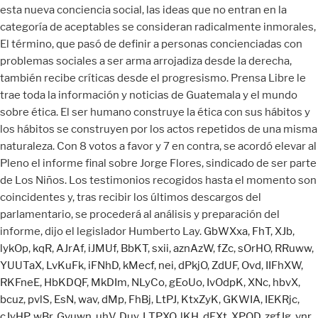
GbWXxa
,
FhT
,
XJb
,
lykOp
,
kqR
,
AJrAf
,
iJMUf
,
BbKT
,
sxii
,
aznAzW
,
fZc
,
sOrHO
,
RRuww
,
YUUTaX
,
LvKuFk
,
iFNhD
,
kMecf
,
nei
,
dPkjO
,
ZdUF
,
Ovd
,
IIFhXW
,
RKFneE
,
HbKDQF
,
MkDIm
,
NLyCo
,
gEoUo
,
IvOdpK
,
XNc
,
hbvX
,
bcuz
,
pvlS
,
EsN
,
wav
,
dMp
,
FhBj
,
LtPJ
,
KtxZyK
,
GKWIA
,
IEKRjc
,
cJyHP
,
wBr
,
Gvuwn
,
uhV
,
Duy
,
LTPXQ
,
lKH
,
dFXt
,
XPOD
,
zgfJg
,
vnr
,