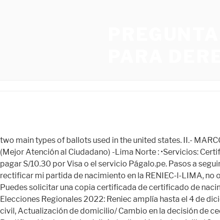
PREGUNTA
PARA DER
two main types of ballots used in the united states. II.- MARCO LEGAL APLICABLE. ***Ministerio de Relaciones Exteriores Oficina en Cono Norte – Centro MAC – Lima Norte: MAC (Mejor Atención al Ciudadano) -Lima Norte : •Servicios: Certificación de documentos : Legalizaciones y apostillados. (USI), Jr. Jorge Salazar Araoz. Contacto | Mapa del Sitio | Puedes pagar S/10.30 por Visa o el servicio Págalo.pe. Pasos a seguir para Rectificación de Partidas en modo virtual. Guarda el recibo y tómale una foto o escanéalo. Mi pregunta es puedo rectificar mi partida de nacimiento en la RENIEC-l-LIMA, no obstante haber nacido en Provincia. •Devolución de documentos: Los documentos serán devueltos según entre 1 a 3 horas. Puedes solicitar una copia certificada de certificado de nacimiento en línea. Nicola Porcella está muerto para el Reniec y no pudo renovar su DNI: “Soy un espíritu, mis vecinos me pus... Elecciones Regionales 2022: Reniec amplía hasta el 4 de diciembre la vigencia del DNI vencido o por caduc... Rectificación: prenombre, apellidos y otros datos/ Cambio del estado civil, Actualización de domicilio/ Cambio en la decisión de ceder órganos y tejidos, Duplicado de DNI en agencias (17 años a A+), Rectificación de prenombre, apellidos y otros datos/ Rectificación de estado civil, Actualización de domicilio/ Cambio en la decisión de ceder órganos, Emisión de nuevos certificados digitales en el DNIe, Rectificación: prenombre, apellidos y otros datos, Certificado de firmas en copias certificadas, Copia certificada de actas vía internet (*), Copia certificada de actas en agencia y PVM. Si usted desea que comience la copia que ha sido certificadas de las partidas de nacimiento para la segunda forma. Las personas que pueden retirar este documento son padres o tutores legales en Oficinas Registrales se encuentran a nivel nacional, solo debes encargarte de llevar todos los documentos que te soliciten. PublicarHay que anunciar en el diario oficial que se hará la corrección. El almacenamiento o acceso técnico que es utilizado exclusivamente con fines estadísticos. Numero de visitas 9427. Todo el contenido que encontrarás en esta web es informativo, no tenemos ningún contacto con entidades oficiales ni pretendemos reemplazar la información que estos emitan. Esto puede ocurrir también en aquellas plataformas virtuales que tienen los multiservicios en el bbm en aquellas partes de Lima y del callao. Esto es útil sobre todo si la persona no dejó testamento", señala. El acta de nacimiento es un documento imprescindible para tramitar otro tipo de documentos. Legalización de partidas: la autentificación de la firma del funcionario autorizado que certifica las actas de nacimiento, matrimonio, defunción o constancia para ser utilizadas por autorizadas por autoridades extranjeras. ¡Siguiendo esta guía la podrá sacar desde su propia casa! Apostilla de la Haya, es un sello especial que se estampa sobre un documento para certificar la autenticidad de la firma. Es importante mencionar que, en el caso de que se vaya a hacer de forma en línea, solo debe seleccionar en “Copias certificadas de actas/partidas”. Si en la partida de nacimiento de su hijo o en la suya hay un error, como el apellido mal escrito o una fecha equivocada, tiene la opción de solicitar una rectificación de este documento. Esto deberá cancelarlo una vez que confirme cuál es el acta que usted desea y elija la opción de las c