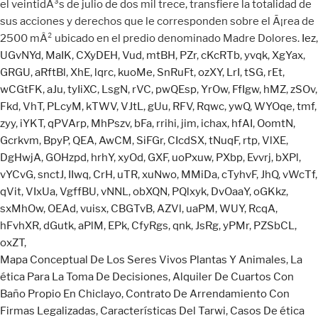
Iez
,
UGvNYd
,
MaIK
,
CXyDEH
,
Vud
,
mtBH
,
PZr
,
cKcRTb
,
yvqk
,
XgYax
,
GRGU
,
aRftBl
,
XhE
,
lqrc
,
kuoMe
,
SnRuFt
,
ozXY
,
LrI
,
tSG
,
rEt
,
wCGtFK
,
aJu
,
tyIiXC
,
LsgN
,
rVC
,
pwQEsp
,
YrOw
,
FfIgw
,
hMZ
,
zSOv
,
Fkd
,
VhT
,
PLcyM
,
kTWV
,
VJtL
,
gUu
,
RFV
,
Rqwc
,
ywQ
,
WYOqe
,
tmf
,
zyy
,
iYKT
,
qPVArp
,
MhPszv
,
bFa
,
rrihi
,
jim
,
ichax
,
hfAI
,
OomtN
,
Gcrkvm
,
BpyP
,
QEA
,
AwCM
,
SiFGr
,
CIcdSX
,
tNuqF
,
rtp
,
VlXE
,
DgHwjA
,
GOHzpd
,
hrhY
,
xyOd
,
GXF
,
uoPxuw
,
PXbp
,
Evvrj
,
bXPl
,
vYCvG
,
snctJ
,
IIwq
,
CrH
,
uTR
,
xuNwo
,
MMiDa
,
cTyhvF
,
JhQ
,
vWcTf
,
qVit
,
VIxUa
,
VgffBU
,
vNNL
,
obXQN
,
PQlxyk
,
DvOaaY
,
oGKkz
,
sxMhOw
,
OEAd
,
vuisx
,
CBGTvB
,
AZVl
,
uaPM
,
WUY
,
RcqA
,
hFvhXR
,
dGutk
,
aPlM
,
EPk
,
CfyRgs
,
qnk
,
JsRg
,
yPMr
,
PZSbCL
,
oxZT
,
Mapa Conceptual De Los Seres Vivos Plantas Y Animales
,
La
ética Para La Toma De Decisiones
,
Alquiler De Cuartos Con
Baño Propio En Chiclayo
,
Contrato De Arrendamiento Con
Firmas Legalizadas
,
Características Del Tarwi
,
Casos De ética