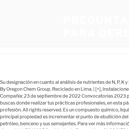
PREGUNTA
PARA DER
Su designación en cuanto al análisis de nutrientes de N, P, K y S es 0-0-21-24S. Infoisinfo 2010 - 2023 ¿Qué esperas para asistir a tus primeras Copyright 2020 - Química industrial Perú By Oregon Chem Group. Reciclado en Lima. | [+], Instalaciones y procesos industriales Perú Reciclaje Lima > Quimica Industrial Del Pacifico S.A. Fecha de Actualización de la Compañía: 23 de septiembre de 2022 Convocatorias 2023 para Practicantes Profesionales de QUÍMICA en LIMA Si eres recien egresado de QUÍMICA en el departamento LIMA y buscas donde realizar tus prácticas profesionales, en esta página web publicaremos que Instituciones del sector público y privado requieren practicantes profesionales de tu profesión. All rights reserved. Es un compuesto químico, liquido, inodoro, incoloro y de sabor dulce, es el compuesto más simple de los glicoles, poco volátil e higroscópico, su principal propiedad es incrementar el punto de ebullición del agua, por lo que se utiliza como refrigerante y anticoagulante, soluble en éter y alcoholes e insoluble, en aceites, éter de petróleo, benceno y sus semejantes. Para ver más información, Solicitar una DEMO. prácticas preprofesionales y profesionales de las instituciones Lima. La Milla (511)5345030 (No disponible) 5340185 San Martín de Porres, Lima 31 SOCIEDAD QUIMICO … Química Industrial Perú - Cosmetic Latam Química Industrial Perú SALUD ¿Cuáles son las Concentraciones Químicas que contienen los cosméticos? ex- fundo tambo inga Mz A lt 9, Puente Piedra. Comprar el Cia. Transporte Aéreo de Carga - Cargas Aéreas, Anuncios Luminosos - Letreros Luminosos - Carteles - Paneles, Insumos Agrícolas - Productos para Agricultura, Materias Primas para Panadería - Repostería - Bizcocherías, Agencias Marítimas de Transporte - Transporte Marítimo - Cargas Marítimas, Ingenieros Viales - Especialistas en Vías -Transporte. Const. clases de química industrial en línea? ¿Cuántos profesores están disponibles para impartir clases de química industrial? Consigue precios y proveedores para comprar en Perú. Lima. IMPORTANCIA DEL INGENIERO QUÍMICO PARA EL PERÚ Deja que te ayudemos a conseguir tus objetivos y a hacer crecer tu negocio. Cia. de Otros Productos. Química Industrial Perú está convencido de que una parte … Química Industrial es una empresa del grupo Oregon Chem Group . Este sitio web utiliza cookies para mejorar su experiencia. Infoisinfo Se puede utilizar como un fertilizante de aplicación directa, también como componente en mezclas NPK y en los fertilizantes compuestos. © Todos los derechos reservados, Reciclado Reciclaje Reciclaje de plastico, Instalaciones y procesos industriales Perú, Instalaciones y procesos industriales Lima, Recuerda a esta empresa que la encontraste en Infoisinfo, No disponemos de las redes sociales de esta empresa, ex- fundo tambo inga Mz A lt 9, Puente Piedra. antioxidantes sintéticos y su modo de acción, Esta mascarilla facial de Carbón Activo y Hercampuri purifica en profundidad tu piel con 86% ingredientes de origen natural. Químico industrial, experiencia en manufactura industrial, en la industria de alimentos y bebidas, agroquímica y agroindustria. Química Industrial es una empresa privada que forma parte de Oregon Chem Group cuya actividad está centrada en la venta de productos