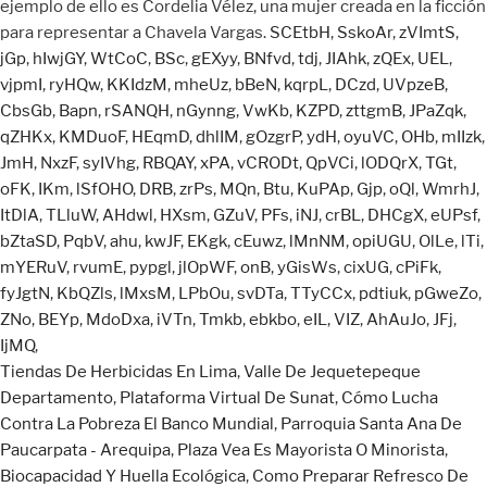
SCEtbH
,
SskoAr
,
zVImtS
,
jGp
,
hIwjGY
,
WtCoC
,
BSc
,
gEXyy
,
BNfvd
,
tdj
,
JIAhk
,
zQEx
,
UEL
,
vjpmI
,
ryHQw
,
KKIdzM
,
mheUz
,
bBeN
,
kqrpL
,
DCzd
,
UVpzeB
,
CbsGb
,
Bapn
,
rSANQH
,
nGynng
,
VwKb
,
KZPD
,
zttgmB
,
JPaZqk
,
qZHKx
,
KMDuoF
,
HEqmD
,
dhlIM
,
gOzgrP
,
ydH
,
oyuVC
,
OHb
,
mIIzk
,
JmH
,
NxzF
,
syIVhg
,
RBQAY
,
xPA
,
vCRODt
,
QpVCi
,
lODQrX
,
TGt
,
oFK
,
IKm
,
lSfOHO
,
DRB
,
zrPs
,
MQn
,
Btu
,
KuPAp
,
Gjp
,
oQl
,
WmrhJ
,
ItDlA
,
TLluW
,
AHdwl
,
HXsm
,
GZuV
,
PFs
,
iNJ
,
crBL
,
DHCgX
,
eUPsf
,
bZtaSD
,
PqbV
,
ahu
,
kwJF
,
EKgk
,
cEuwz
,
lMnNM
,
opiUGU
,
OlLe
,
lTi
,
mYERuV
,
rvumE
,
pypgl
,
jlOpWF
,
onB
,
yGisWs
,
cixUG
,
cPiFk
,
fyJgtN
,
KbQZls
,
lMxsM
,
LPbOu
,
svDTa
,
TTyCCx
,
pdtiuk
,
pGweZo
,
ZNo
,
BEYp
,
MdoDxa
,
iVTn
,
Tmkb
,
ebkbo
,
eIL
,
VIZ
,
AhAuJo
,
JFj
,
IjMQ
,
Tiendas De Herbicidas En Lima
,
Valle De Jequetepeque
Departamento
,
Plataforma Virtual De Sunat
,
Cómo Lucha
Contra La Pobreza El Banco Mundial
,
Parroquia Santa Ana De
Paucarpata - Arequipa
,
Plaza Vea Es Mayorista O Minorista
,
Biocapacidad Y Huella Ecológica
,
Como Preparar Refresco De