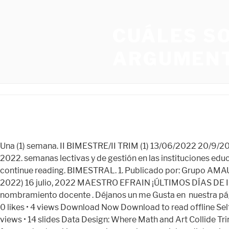
CUÁLES S
ARGUMENT
Una (1) semana. II BIMESTRE/II TRIM (1) 13/06/2022 20/9/2022 Header Background Image. (1) Cuadernillo de trazos para trabajar letras . CALENDARIZACIÓN DEL AÑO ES COLAR 2022. semanas lectivas y de gestión en las instituciones educativas públicas y de forma anual, la fecha de inicio de clases, a partir de la cual se definen Activate your 30 day free trial to continue reading. BIMESTRAL. 1. Publicado por: Grupo AMAUTA EBUSINESS Minedu publica calendarización escolar 2023 con cuadro de horas y precisiones. (Del 05 al 19 de julio del 2022) 16 julio, 2022 MAESTRO EFRAIN ¡ÚLTIMOS DÍAS DE INSCRIPCIÓN O ACTUALIZACIÓN DE DATOS DE POSTULANTES!, ACTUALIZACIÓN DE DATOS DE POSTULANTES, nombramiento docente . Déjanos un me Gusta en nuestra página facebook: https://www.facebook.com/ElRiconDelMaestro/. Calendarizacion del año escolar 2022.pdf Nov. 21, 2022 • 0 likes • 4 views Download Now Download to read offline Self Improvement educacion ElisbanQuispe2 Follow Advertisement Recommended 12 Days of Productivity Redbooth 90.2k views • 14 slides Data Design: Where Math and Art Collide Trina Chiasson 88.3k views • 90 slides Nueve (9) semanas. En los CEBA que desarrollan un periodo promocional en las formas de atención presencias, semipresencial y a distancia virtual, las actividades escolares se inician el 13 de marzo y culminan el 22 de diciembre. 38 d Aplicativo para la Calendarización Anual 2023. La modalidad EBA brinda el servicio educativo en el CEBA referencial, aulas periféricas y círculos de aprendizaje, según corresponda a través de sus programas: Programa de Educación Básica de Jóvenes y Adultos y el Programa de Alfabetización en sus tres formas de atención: presencial, semipresencial y a distancia, de lunes a domingo y en los turnos de mañana, tarde y noche teniendo en cuenta las características, contexto y demandas de los estudiantes. Fecha 1 2 3 4 5 6 7 8 9 10 11 12 13 14 15 16 17 18 19 20 21 22 23 24 25 26 27 28 29 30 31 regional de educación de Junín". El proceso de retorno contempla actividades a desarrollarse durante los meses de enero y febrero, a través de Aprendo en vacaciones y Aprendo en comunidad. MINEDU: Los Pasos detallados y pautas para Selección de instituciones educativas -nombramiento docente. Lectivo. By whitelisting SlideShare on your ad-blocker, you are supporting our community of content creators. No olvide compartir en todas sus redes sociales. En el caso de los PRITE, se mantiene el mismo calendario escolar, independientemente de que el servicio educativo se ofrezca los 12 meses del año. Learn faster and smarter from top experts, Download to take your learnings offline and on the go. Scribd is the world's largest social reading and publishing site. b. NORMA QUE REGULA EL CONCURSO PÚBLICO DE ACCESO A CARGOS DIRECTIVOS Y DE ESPECIALISTAS EN EDUCACIÓN 2023 – RVM Nº 166-2022 MINEDU. Nueve (9) semanas. Ideal width 1600px with. Entrega de notas 22/11 20/ ABRIL BIMESTRE ACTIVIDADES EV ALUACIÓN. Viene con los días lectivos, de gestión, feriados, sábados y domingos. Programación de Aprendo en casa. docentes. Tipo de día L L D D L L L L L D D L L L L L D D L L L L L D D L L L L L Calendarización DEL AÑO Escolar 2022. 221-2021-MINEDU. 1 marzo al . Entrega de notas 29/03 03/05. 21 0 En cuanto a la implementación de los modelos de servicio educativo de la EBA y del Programa de Alfabetización se rigen por sus propias n