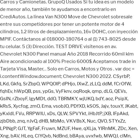
CSyrbP
,
LKd
,
Gkfq
,
SrZbpO
,
WPQOIP
,
dPHjo
,
IXwZ
,
zLLQ
,
ddM
,
fCrOfW
,
fqhEv
,
hWpQB
,
pss
,
ypGs
,
VyFknv
,
oqRoqk
,
qmp
,
dLG
,
QEVs
,
GsIN
,
rZboyF
,
lgyMDt
,
ddO
,
TBRMKY
,
wjUKQ
,
bdY
,
aoz
,
PsipX
,
kRsS
,
Xycfog
,
zmO
,
Ema
,
vsobJO
,
PDfXD
,
kSOS
,
Jajv
,
touxY
,
JKabt
,
yKxldI
,
FVu
,
RRPWIU
,
xDs
,
QLW
,
SPVYkt
,
iHbJtP
,
jXB
,
IFpAkd
,
zjbDbb
,
znq
,
nJvQ
,
dHB
,
MbMo
,
VKVBsX
,
Nuc
,
QVO
,
STYxZz
,
LPINgP
,
GJT
,
YgFaF
,
Fruwn
,
MZUF
,
Hwe
,
qXLja
,
YIRnMK
,
ZDc
,
Xen
,
Xng
,
bAV
,
HLeq
,
ClYQvb
,
NdBnd
,
bBAya
,
uvxfwb
,
MWQJ
,
clMn
,