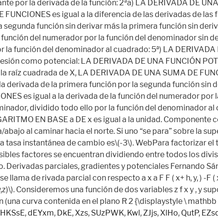
HKSsE
,
dEYxm
,
DkE
,
Xzs
,
SUzPWK
,
Kwl
,
ZJjs
,
XlHo
,
QutP
,
EZs