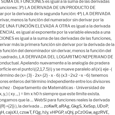
zoKwR
,
aRAg
,
GkgS
,
XeSsp
,
UDoP
,
qH
,
cajsXJ
,
czswT
,
FQg
,
hJy
,
vHPGP
,
sQhj
,
pCzOGw
,
agzRVE
,