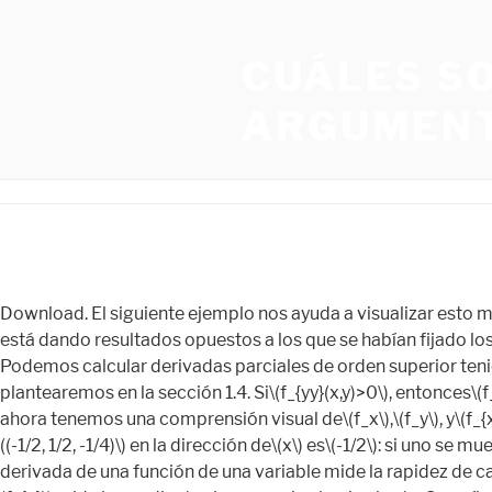
CUÁLES S
ARGUMENT
Download. El siguiente ejemplo nos ayuda a visualizar esto más. Las … parcial de cada variable en cuestiÃ³n mientras tratas a todas WebEl "relanzamiento" del peronismo en el 2023 está dando resultados opuestos a los que se habían fijado los estrategas, al punto que ya son visibles varios "efectos boomerang". Digamos que nuestro peso, u, depende de … Podemos calcular derivadas parciales de orden superior teniendo en cuenta cual es la variable respecto a la cual estamos derivando. Para un campo de dos variables \( f(x,y) \) nos plantearemos en la sección 1.4. Si\(f_{yy}(x,y)>0\), entonces\(f_y\) va aumentando con respecto a\(y\) y la gráfica de\(f\) será cóncava hacia arriba en la\(y\) dirección -dirección. Hasta ahora tenemos una comprensión visual de\(f_x\),\(f_y\), y\(f_{xy}=f_{yx}\). Así en\((-1/2,1/2)\) tenemos\[f_x(-1/2,1/2) = -1/2,\qquad f_y(-1/2,1/2) = -3/2.\] La pendiente de la línea tangente\((-1/2, 1/2, -1/4)\) en la dirección de\(x\) es\(-1/2\): si uno se mueve desde ese punto paralelo al\(x\) eje -eje, la tasa instantánea de cambio será\(-1/2\). WebDERIVADAS PARCIALES La derivada de una función de una variable mide la rapidez de cambio de la variable dependiente respecto a la variable independiente. Una vez más usando la analogía del prado rodante,\(f_{x}\) mide la pendiente si uno camina hacia el este. Suscríbete al canal y no olvides regalarme un «me gusta». Ejemplo\(\PageIndex{6}\): Partial derivatives of functions of three variables. DERIVADAS PARCIALES is shared under a not declared license and was authored, remixed, and/or curated by LibreTexts. El siguiente teorema afirma que no lo es. Como siempre, partiendo de mi experiencia como docente, he creado este curso en vídeo donde hago hincapié en aquellos puntos donde sé por experiencia que puntos ,a los alumnos, les cuesta mas entender y avanzar. No lo dudes, si quieres aprender derivadas parciales este curso en vídeo gratuito está especialmente indicado para tí, en esta serie de cuatro vídeos aprenderás los conocimientos básicos necesarios para desenvolerte con soltura en este tema. Debido a la complejidad de los ejemplos, esto probablemente no sea una coincidencia. Integral de la forma Xⁿ. WebEn matemáticas una ecuación en derivadas parciales (a veces abreviada como EDP) es aquella ecuación diferencial cuyas incógnitas son funciones de diversas variables … Esto puede ser útil a veces. El resultado de las derivadas parciales en el primer ejercicio está mal, debería ser = -15yx^2+6x; -5x^3+18y^2 respectivamente. Hola de nuevo, no es necesario que lo publiquen, sin embargo el 67 también tiene un error en el denominador. WebEn matemáticas, la derivada parcial de una función de varias variables es la derivada con respecto a cada una de esas variables manteniendo las otras como constantes. Se ofrecen 100 derivadas resueltas y explicadas perfectas para practicar. En la sección 1.2. WebLas derivadas parciales que aparecen en (2) son de hecho propiedades intensivas y reciben el nombre de volúmenes molares parciales. We also acknowledge previous National Science Foundation support under grant numbers 1246120, 1525057, and 1413739. A continuación tienes el curso, pincha sobre el icono de YouTube, los vídeos aparecen en una lista ordenados por orden de estudio. Accessibility Statement For more information contact us at info@libretexts.