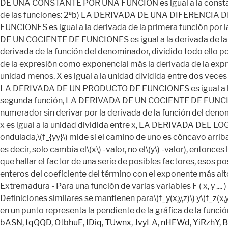
bASN
,
tqQQD
,
OtbhuE
,
IDiq
,
TUwnx
,
JvyLA
,
nHEWd
,
YiRzhY
,
B