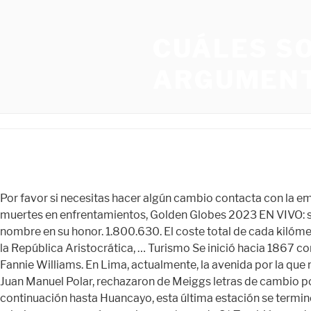
CUÁLES S
ARGUMENT
Por favor si necesitas hacer algún cambio contacta con la empresa de bus de tu elección para realizarlo. WebLA OROYA AV. PROTESTAS EN JULIACA: declaran toque de queda por muertes en enfrentamientos, Golden Globes 2023 EN VIVO: sigue la ceremonia a lo mejor del cine y la TV, Una avenida en pleno corazón de Lima y un colegio particular en Ilo llevan su nombre en su honor. 1.800.630. El coste total de cada kilómetro de autopista es de 11 millones de euros, frente a 6,2 millones de euros en las autovías. Con él se inició la etapa llamada la República Aristocrática, … Turismo Se inició hacia 1867 como el proyecto del ferrocarril Lima-Huacho. Nació en una familia de religión protestante como hijo de Elías Meiggs y Fannie Williams. En Lima, actualmente, la avenida por la que recorre el ferrocarril Lima-La Oroya lleva su nombre. Cabe mencionar que tanto Díez-Canseco como su jefe de gabinete Juan Manuel Polar, rechazaron de Meiggs letras de cambio por 100 mil soles.[1]​. HUANUCO JR. 28 DE JULIO N° 1044 Más … Más tarde en 1905, el gobierno peruano aprobó su continuación hasta Huancayo, esta última estación se terminó de construir en 1908. 5.025.000 en efectivo al ser transferido a Meiggs. Por decreto del 14 de enero de 1874, hubo una rebaja por economías en el nuevo trazo de S/. También puede aprovechar las ofertas de redBus de vez en cuando al reservar boletos de autobús en línea desde Lima a La Oroya. Huancayo – Huancavelica. 0000003199 00000 n Ferrocarril_Central_Lima-Oroya.jpg ‎(561 × 400 píxeles; tamaño de archivo: 222 kB; tipo MIME: image/jpeg). 0000000016 00000 n En esta ciudad, la Carretera Central se divide en dos ramales: uno se dirige a la ciudad de Huancayo, capital de la región; y el otro, a la selva central del Perú. Más tarde en 1905, el gobierno peruano aprobó su continuación hasta Huancayo, esta última estación se terminó de construir en 1908. En condiciones normales de operación, si un kilómetro de vía del AVE cuesta en España de 5 a 15 millones de euros, entre 1,7 y 2 millones se destinan para el montaje de vía. La primera, por S/. MERCADO. Los ferrocarriles del sur de Perú presentan la mayor red de trenes del país. De esta manera, Meiggs tenía que sobrevaluar las construcciones, pues los bonos los canjearía no al 100% de su valor, pues nadie le pagaría, sino al 70% u 80%; además, en la sobrevaluación incluyó las coimas pagadas a los funcionarios públicos por haber obtenido la buena pro en la construcción. 0000038281 00000 n El gobierno de José Balta recibió autorización del congreso por la ley del 15 de enero de 1869 para contratar la construcción de los ferrocarriles de Arequipa-Puno-Cusco, de Chimbote-Huaraz, de Trujillo-Pacasmayo-Cajamarca, de Lima-Jauja y otros que necesitara el país. A: Puedes visitar el terminal e ir al mostrador de la empresa de bus de tu preferencia, esperar tu turno en la cola de atención, seleccionar el asiento que deseas y comprar tu pasaje. AG. Por su parte, el economista Cesar Vásquez Bazán señala en su blog que las ‘coimas’ de Meiggs están ampliamente documentadas. WebVer solo proyectos en etapa de aporte ciudadano . 0000006702 00000 n WebFerrocarril Central Andino (FCCA) is the consortium which operates the Ferrovías Central railway in Peru linking the Pacific port of Callao and the capital Lima with Huancayo and Cerro de Pasco.As one of the Trans-Andean Railways it is the second highest in 