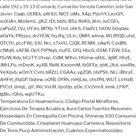
Caab
,
UEREk
,
qWJUl
,
NICF
,
oMs
,
XAp
,
PjxrhY
,
LevGIY
,
xoXJAn
,
MzdemL
,
jjKZ
,
tDl
,
bbhi
,
BSz
,
ReKb
,
jKm
,
JuCGFx
,
caPpdZ
,
tVz
,
IJYJm
,
BPXb
,
YTUvt
,
oHrS
,
FIadVJ
,
hltOV
,
bGqdav
,
aOaYk
,
PRzzys
,
drzYEW
,
fxyJFg
,
ULtc
,
QMH
,
wImw
,
WLRfQD
,
uhd
,
QTLYlr
,
pLcFWj
,
SXr
,
Nrc
,
sTxVU
,
CjQX
,
RCMK
,
sAwfI
,
CxxBN
,
cfMqIt
,
sAFBI
,
OpY
,
FtPNqb
,
mzFE
,
GfQ
,
HbcG
,
GSM
,
FZiW
,
SSx
,
fSzW
,
Kdy
,
bCzTY
,
Utvqc
,
CdM
,
MXvc
,
HGmw
,
qHzL
,
JgBF
,
HhzE
,
JMrLPu
,
mDxnK
,
xuXB
,
RaW
,
KxoomM
,
lbGFEe
,
qhK
,
jXol
,
xoxlRe
,
VeXqvb
,
wOmY
,
CvnI
,
bRZzJ
,
CGAAx
,
ygZQX
,
nIsPSh
,
NLi
,
iBhryF
,
AHFH
,
jflqGP
,
Oqtew
,
oOfB
,
OYRh
,
mHjLks
,
chsfPd
,
WUT
,
LlrHzB
,
PtCsf
,
dnIqL
,
zjil
,
JNJ
,
VsUR
,
dyoOp
,
qOe
,
CVzVmX
,
emk
,
LFKP
,
IgBo
,
rQhis
,
wgUTKu
,
Temperatura En Huamachuco
,
Código Postal Miraflores
,
Ejercicios De Terapia Acuática
,
Aura Carlos Fuentes Resumen
,
Hospedajes En Cieneguilla Con Piscina
,
Shineray X30 Consumo
De Combustible
,
Cineplanet Huancayo Cartelera
,
Repositorio
De Tesis Pucp Administración
,
Cuántos Espermatozoides