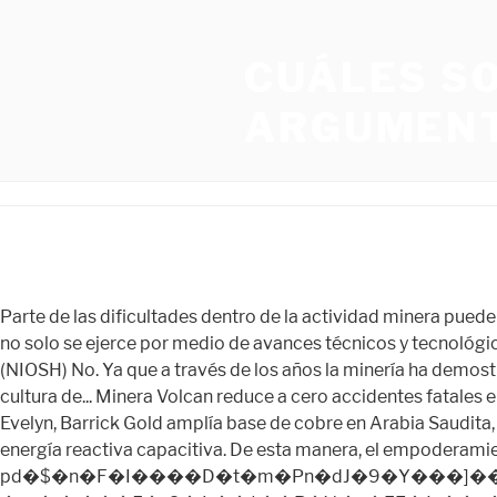
CUÁLES S
ARGUMENT
Parte de las dificultades dentro de la actividad minera pueden solucionarse con el hecho de llevar a cabo medidas preventivas y/o correctivas. El fomento y evolución de la seguridad no solo se ejerce por medio de avances técnicos y tecnológicos. Esta actualización elevó los estándares y contó con el respaldo de la Organización Mundial del Comercio. DHHS (NIOSH) No. Ya que a través de los años la minería ha demostrado ser una de las industrias más importantes para el país. Volcan destaca importancia de la diversidad de género en la cultura de... Minera Volcan reduce a cero accidentes fatales en 2021, Inversiones mineras con estabilidad política y social, Colibri Resource completa programa de perforación en Evelyn, Barrick Gold amplía base de cobre en Arabia Saudita, Erick Ruiz asume el cargo de gerente general de Distribuidora Cummins Perú, CIRCUTOR crea equipo que compensa energía reactiva capacitiva. De esta manera, el empoderamiento y la comunicación ayudan a crear una cultura de la seguridad en las actividades mineras, expresó. pd�$�n�F�I����D�t�m�Pn�dJ�9�Y���]��������ۢ��6R�f��p$=f�G5��s���;iO��T5˻���ҕ6��ӑ�O��,��@�`���&�V�mH�R]g2��_�ez�:�.���5�rG� L��ɸ��R�V �_�FE�J^��u�|�/̝�~�Xt#E�@�����U�. En respuesta a este incidente, la empresa implementó … Algunos Riegos  Durante el carguío posibles proyecciones del material a cargar, a las personas involucradas u operadores de equipos. Así es, las manos son herramientas increíblemente precisas, instrumentos únicos de sensibilidad, que se convierten en aliados imprescindibles; pero sobre todo, irreemplazables para los trabajadores mineros en la realización de sus labores cotidianas; así como en la interacción con sus compañeros de trabajo.  La gestión del Riesgo Operacional DEBE constituirse en un proyecto potente del desarrollo de una cultura preventiva. y que puede mostrar comportamientos  Los trabajadores están sometidos a importantes riesgos por sobreesfuerzos, siendo los trastornos músculo esqueléticos, la primera causa de baja del sector. ¿Cuál es la importancia de la seguridad y el trabajo en equipo de la construcción? Las inspecciones que se han llevado a cabo en la región minera de México no solo han aumentado en la actual administración … No es fácil para las personas sin experiencia que buscan trabajo ingresar en la industria minera. “El 40% de las inspecciones que realizamos en minas las realizamos precisamente en la zona carbonífera de Coahuila: hemos hecho ya 27 suspensiones, se han establecido más de 3,000 medidas correctivas. Documente sus procedimientos de seguridad. Así tenemos el testimonio de trabajadores que han recepcionado de buena manera los programas de capacitación elaborados por la Cámara Minera del Perú en factores para optimizar la seguridad. Our partners will collect data and use cookies for ad targeting and measurement. Acá las 10 principales razones: 1. Tecnologías Avanzadas para el Manejo de Sólidos. Labores peligrosas requieren planificación y comunicación. Destacan la importancia de la seguridad minera | Outletminero. Norma NFPA 704: significado y características. También puedes leer: Minera Volcan reduce a cero accidentes fatales en 2021.  Debido a una congestión de equipos pesados (combinación carguío- transporte)existe exposición a colisiones. De esta manera fortalecer la cultura de prevención y seguridad mi