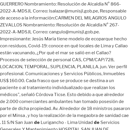
GUERRERO Nombramiento: Resolución de Alcaldía N° 866-
2022-A-MDSJL Correo: lsalazar@munisjl.gob.pe, Responsable
de acceso a la información:CARMEN DEL MILAGROS ANGULO
ZEVALLOS Nombramiento: Resolución de Alcaldía N° 267-
2022-A-MDSJL Correo: cangulo@munisjl.gob.pe.
Impresionante: Jesús María tiene modelo de ecoparque hecho
con residuos, Covid-19: conoce en qué locales de Lima y Callao
están vacunando, ¿Por qué el mar se salió en el Callao?
Procesos de selección de personal CAS, CPM/CAP/728,
LOCACION, TEMPORAL, SUPLENCIA, PLANILLA. jun. Ver perfil
profesional. Comunicaciones y Servicios Públicos, Inmuebles
US$ 160.00. Cada frasco que se produce se destina a un
paciente o al tratamiento individualizado que realizan los
médicos", señaló Córdova Ticse. Esto debido a que alrededor
de 2.000 comerciantes ambulantes han tomado posesión de
parte de dicha propiedad. Av. Alrededor de 18 ministros pasaron
por el Minsa , y hoy la realización de la megaobra de sanidad cae
. 11 S/N San Juan
de
Lurigancho - Lima Unidad
de
Servicios
Generales Y Mantenimiento HOSPITAL SAN JUAN DE