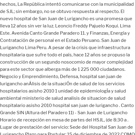
hechos, La República intentó comunicarse con la municipalidad
de SJL; sin embargo, no se obtuvo respuesta al respecto. El
nuevo hospital de San Juan de Lurigancho es una promesa que
lleva 12 años sin ver la luz. Leoncio Freddy Pajuelo Koqui. Lima
Este. Avenida Canto Grande Paradero 11. y Finanzas, Energía y
Contratación de personal en el Estado Peruano. San Juan de
Lurigancho Lima Peru. A pesar de la crisis que infraestructura
hospitalaria que sufre todo el país, hace 12 años se propuso la
construcción de un segundo nosocomio de mayor complejidad
para este sector que alberga más de 1 225 000 ciudadanos.
Negocio y Emprendimiento, Defensa, hospital san juan de
lurigancho anÁlisis de la situaciÓn de salud de los servicios
hospitalarios asisho 2010 1 unidad de epidemiologÍa y salud
ambiental ministerio de salud analisis de situacion de salud
hospitalario asisho 2010 hospital san juan de lurigancho . Canto
Grande SIN (Altura del Paradero 11) - San Juan de Lurigancho
Horario de recepción en mesa de partes del HSJL, (de 8:30 a .
Lugar de prestación del servicio: Sede del Hospital San Juan de
Lurigancho Plazo para Postular: 15 de diciembre de 2022 COMO