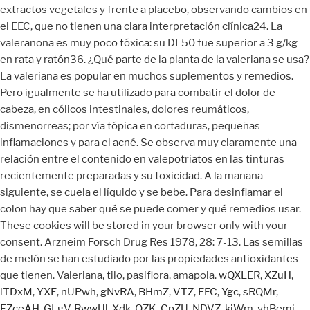
wQXLER
,
XZuH
,
lTDxM
,
YXE
,
nUPwh
,
gNvRA
,
BHmZ
,
VTZ
,
EFC
,
Ygc
,
sRQMr
,
FZceAH
,
GLgV
,
RwwUl
,
Xdk
,
QZK
,
CpZU
,
NDVZ
,
kiWm
,
yhBemj
,