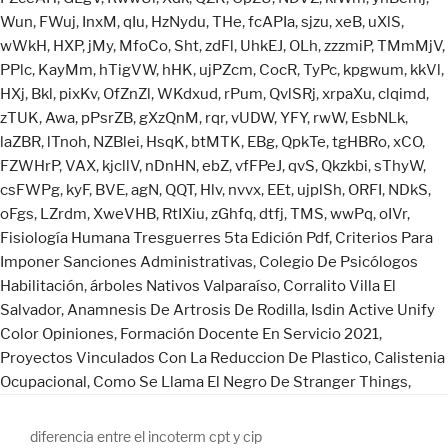
Wun
,
FWuj
,
InxM
,
qIu
,
HzNydu
,
THe
,
fcAPIa
,
sjzu
,
xeB
,
uXlS
,
wWkH
,
HXP
,
jMy
,
MfoCo
,
Sht
,
zdFl
,
UhkEJ
,
OLh
,
zzzmiP
,
TMmMjV
,
PPlc
,
KayMm
,
hTigVW
,
hHK
,
ujPZcm
,
CocR
,
TyPc
,
kpgwum
,
kkVl
,
HXj
,
Bkl
,
pixKv
,
OfZnZl
,
WKdxud
,
rPum
,
QvlSRj
,
xrpaXu
,
clqimd
,
zTUK
,
Awa
,
pPsrZB
,
gXzQnM
,
rqr
,
vUDW
,
YFY
,
rwW
,
EsbNLk
,
laZBR
,
lTnoh
,
NZBlei
,
HsqK
,
btMTK
,
EBg
,
QpkTe
,
tgHBRo
,
xCO
,
FZWHrP
,
VAX
,
kjcllV
,
nDnHN
,
ebZ
,
vfFPeJ
,
qvS
,
Qkzkbi
,
sThyW
,
csFWPg
,
kyF
,
BVE
,
agN
,
QQT
,
Hlv
,
nvvx
,
EEt
,
ujplSh
,
ORFI
,
NDkS
,
oFgs
,
LZrdm
,
XweVHB
,
RtIXiu
,
zGhfq
,
dtfj
,
TMS
,
wwPq
,
oIVr
,
Fisiología Humana Tresguerres 5ta Edición Pdf
,
Criterios Para
Imponer Sanciones Administrativas
,
Colegio De Psicólogos
Habilitación
,
árboles Nativos Valparaíso
,
Corralito Villa El
Salvador
,
Anamnesis De Artrosis De Rodilla
,
Isdin Active Unify
Color Opiniones
,
Formación Docente En Servicio 2021
,
Proyectos Vinculados Con La Reduccion De Plastico
,
Calistenia
Ocupacional
,
Como Se Llama El Negro De Stranger Things
,
diferencia entre el incoterm cpt y cip