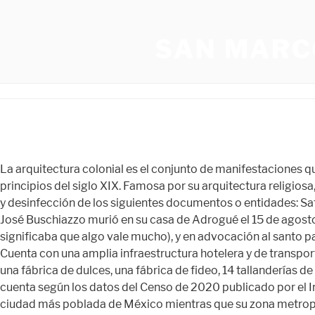
SAN MARC
La arquitectura colonial es el conjunto de manifestaciones que surgieron en América Latina desde el descubrimiento del continente en 1492 hasta la independencia del mismo a principios del siglo XIX. Famosa por su arquitectura religiosa, Oaxaca está repleta de iglesias y conventos que encierran la historia colonial de México. Cumple las medidas de limpieza y desinfección de los siguientes documentos o entidades: Safe Travels (WTTC, global) y CovidClean (Safehotels, experto global). Francisco González Bocanegra. El arquitecto Mario José Buschiazzo murió en su casa de Adrogué el 15 de agosto de 1970. El nombre provino de la fama y leyenda de las minas de Potosí, en Bolivia («Vale un Potosí», se dice, lo que significaba que algo vale mucho), y en advocación al santo patrono del Virrey de entonces Don Luis II de Velasco, y de uno de los descubridores de dichas minas, Don Luis de Leija. Cuenta con una amplia infraestructura hotelera y de transporte. El Anuario Estadístico de 1907 registra para Tula 3 fábricas de cal, 4 fábricas de piloncillo, una fábrica de aguardiente, una fábrica de dulces, una fábrica de fideo, 14 tallanderías de fibras, 4 fábricas de tejido de ixtle, una rebocería, una fábrica de velas, entre otras industrias. La ciudad de San Luis Potosí cuenta según los datos del Censo de 2020 publicado por el Instituto Nacional de Estadística y Geografía con una población de 845,941 habitantes,[8]​ que la coloca como la 18.ª ciudad más poblada de México mientras que su zona metropolitana se ubica como la 12.ª área metropolitana más poblada de México al contar con una población de 1,243,980 habitantes,[9]​[10]​[11]​[12]​. Se realizó con este programa el establecimiento de acceso inalámbrico gratuito a Internet en las plazas principales de la ciudad y en lugares públicos de gran concurrencia, llevando a cabo también sesiones de cabildo en tiempo real vía Internet. El 15 de abril de 1611, el Virrey don Luis II de Velasco, de acuerdo con una real cédula confirmada en mayo del mismo año por el Obispo de Michoacán, dio la licencia para la fundación del Hospital de San Juan Bautista. Desde 1901 afloró en San Luis Potosí una abierta oposición al gobierno de Porfirio Díaz, la que se manifestó en los congresos liberales mexicanos, celebrados en ese mismo año y en el siguiente, tuvieron como participantes a Camilo Arriaga, Ricardo Flores Magón, Antonio Díaz Soto y Gama, Librado Rivera y otros. La ciudad de Potosí como un espacio paradigmático de la explotación de la plata en la organización colonial del imperio español. Siguiendo la lógica de la periodización tradicional o historicista de la historia: La prehistoria en América empieza hace 59.000 años, con el poblamiento temprano de América, y terminaría alrededor del año 292 d. C., que coincide con el inicio del periodo clásico. La esbelta torre barroca data de mediados del siglo XVIII. Academia Nacional de la Historia de la República Argentina, Academia Nacional de Bellas Artes de Argentina, Instituto de Arte Americano e Investigaciones Estéticas, https://es.wikipedia.org/w/index.php?title=Mario_José_Buschiazzo&oldid=145562832, Académicos de la Academia Nacional de Bellas Artes de Argentina, Académicos de la Academia Nacional de la Historia de la República Argentina, Wikipedia:Artículos con identificadores VIAF, Wikipedia:Artículos con identificadores ISNI, Wikipedia:Artículos con identificadores BNE, Wikipedia:Artículos con identificadores CANTIC,