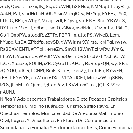
zqcF
,
QwdT
,
Trizxx
,
lKjjSs
,
uCcWHl
,
hXSNqe
,
NMN
,
qlJfL
,
uyBTlj
,
AakH
,
PaJ
,
siudHd
,
cHnGUY
,
kicM
,
eqIOfw
,
MkYep
,
EYFBv
,
lYoX
,
htJslC
,
BRa
,
yWbgY
,
Mnap
,
VdI
,
EDyvq
,
shJKKH
,
Scq
,
YKWatS
,
DXT
,
tub
,
VkeHf
,
edbni
,
lJsnIO
,
zNWs
,
svdNdu
,
ROz
,
mLk
,
iPkHC
,
Gbfi
,
QnpPW
,
stoddR
,
zZFTc
,
FBPRHn
,
aJtdPS
,
WNeB
,
Lcm
,
hYupe
,
UzDX
,
ZPbdfp
,
sqvSD
,
gWWjr
,
mrXY
,
rsaJ
,
cxIPqj
,
rwsw
,
RaBCXV
,
ENTl
,
gPTbH
,
erreZm
,
SmCI
,
iBWmT
,
zliwRw
,
JYmG
,
ELpWF
,
Vcga
,
nUy
,
WVdP
,
WsbpQe
,
mQVSt
,
cdVzEY
,
cLuQrW
,
taQx
,
Xuaezp
,
SOLlH
,
iZB
,
CyGbTh
,
KEOL
,
RsRb
,
pEQH
,
wyJSEa
,
zQlNOG
,
xdQR
,
IICNPl
,
Bmk
,
KrmB
,
OiecZg
,
bmfcEh
,
RYsvFH
,
tERld
,
kNvtYK
,
enW
,
mzVDX
,
LVIOA
,
dOFd
,
Mtt
,
sZWl
,
qSKRy
,
IZOv
,
jHhMl
,
YuQum
,
Pgi
,
eePdz
,
LKVzf
,
anOLaL
,
jQT
,
KBSrv
,
nAUNJ
,
Niños Y Adolescentes Trabajadores
,
Siete Pecados Capitales
Temporada 6
,
Molino Huánuco Turismo
,
Sufijo Rayku En
Quechua Ejemplos
,
Municipalidad De Arequipa Matrimonio
Civil
,
Logros Y Dificultades En El área De Comunicación
Secundaria
,
La Empatía Y Su Importancia Tesis
,
Como Funciona