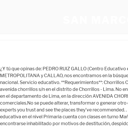
SAN MARC
¿Y tú que opinas de: PEDRO RUIZ GALLO (Centro Educativo en Chorrillos)? PEDRO RUIZ GALLO, Visión del colegio CEBA – TNTE. Hola, por instalación de nuevos servicios en LIMA METROPOLITANA y CALLAO, nos encontramos en la búsqueda de personal para desempeñarse como **AGENTES de SEGURIDAD** en diferentes empresas reconocidas a nível nacional. Servicio educativo. **Requerimientos**: Chorrillos Cdra. IE Pedro Ruiz Gallo. Establecimiento educativo: PEDRO RUIZ GALLO. El colegio pedro ruiz gallo está ubicado en avenida chorrillos s/n en el distrito de Chorrillos - Lima. No encontramos en la búsqueda de **1 DOCENTE DE INGLÉS. El centro educativo «PEDRO RUIZ GALLO» se encuentra ubicado en el departamento de Lima, en la dirección AVENIDA CHORRILLOS S/N. Los campos obligatorios están marcados con *. No se puede utilizar este contenido para fines comerciales.No se puede alterar, transformar o generar otro contenido derivado a partir de esta página. CRNL. de 2016 Un . By creating an account you are able to follow friends and experts you trust and see the places they've recommended. . Chorrillos s/n cuadra 2, Villa Militar, en el distrito de Chorrillos, Lima-Perú. 5. Según el último censo educativo la institución educativa en el nivel Primaria cuenta con clases en turno Mañana, con unas 38 secciones y tiene un total aproximado de 1018 alumnos, contando con 500 varones y 518 mujeres. - No encontrarse inhabilitado por motivos de destitución, despido o resolución judicial que así lo indique. Dirección. LIMA. - No haber sido condenado por el delito de terrorismo, apología del terrorismo, delito contra la libertad sexual, delitos de corrupción de funcionarios y/o delitos de tráfico de drogas; ni haber sido condenado por la comisión de actos de violencia que atenten contra los derechos fundamentales de la persona y contra el patrimonio, así como tampoco haber sido condenado por impedir el normal funcionamiento de los servicios públicos. Salario: Hasta S/.2,600.00 al mes Somos miembros de los Colegio del Mundo IB y contamos con la certificación internacional «Reconocidos por la Excelencia 3 estrellas . ** 81. PERU. Departamento. Dirección Comercial / Domicilio Fiscal: CAR. Asímismo no dude en y compartir esta página en Facebook con sus amigos y otros alumnos ese grupo para que todo el mundo pueda comentar sus experiencias. El almacenamiento o acceso técnico que se utiliza exclusivamente con fines estadísticos anónimos. Información, contacto y opiniones sobre la escuela de Especial 08: Básica Alternativa – CEBA de CHORRILLOS, provincia de LIMA. Tu dirección de correo electrónico no será publicada. La palabra «no» solo significa que empieces otra vez en un nivel superior. PANAMERICANA SUR A.H. TACALA KM02 PIURA - PIURA - PIURA. Carrera 7 No. - Ingreso a planilla desde el primer día. De acuerdo a la IBO, en el programa de Bachillerato Internacional se puede aprender el idioma inglés a dos niveles: Estos se diferencian en el número de horas lectivas recomendado, la . Puede permitir o rechazar su uso y cambiar su configuración desde la página de política de cookies. Sin un requerimiento, el cumplimiento voluntario por parte de tu Proveedor de servicios de Internet, o los registros adicionales de un tercero, la información almacenada o recuperada sólo para este propósito no se puede utilizar para identificarte. D