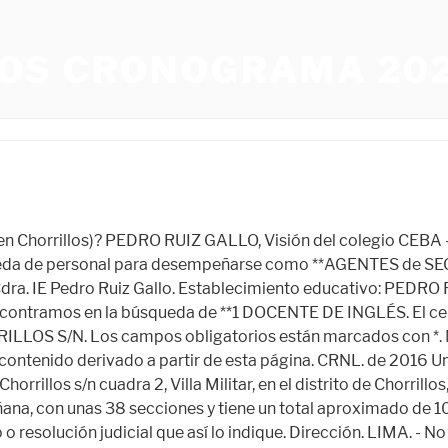
OS CRONOGRAMA 20
irección. LIMA. Se ubica en la Av. El colegio “CEBA - TNTE. El almacenamiento o acceso técnico es necesario para crear perfiles de usuario para enviar publicidad, o para rastrear al usuario en una web o en varias web con fines de marketing similares. - ¿PEDRO RUIZ GALLO (Centro Educativo en Chorrillos) pertenece a la población urbana o rural? www.kitempleo.pe Ingresar . No aplica. Colegio de Ingenieros del Perú - Capítulo de Ingeniería Química - CD Lambayeque ene. [En Vivo] Desde el Colegio Pedro Ruiz Gallo en Chorrillos, la Diris Lima Sur continúa con la vacunación de adultos mayores y personas con Síndrome de Down 388 views, 4 likes, 2 loves, 0 comments, 0 shares, Facebook Watch Videos from Dirección de Redes Integradas de Salud Lima Sur: [En Vivo] Desde el. PEDRO RUIZ GALLO de educación Secundaria es un centro educativo Privado y forma de enseñanza Escolarizada. - Salario: S/.2,600.00 © International Baccalaureate Organization, 2005-2023, Este sitio web utiliza cookies.Navegar por este sitio web supone la aceptación del uso de cookies. El C.E. . Ingresar . PEDRO RUIZ GALLO es un centro educativo en Lima que pertenece a la población Urbana, una institución educativa Escolarizada perteneciente a la DRE Lima Metropolitana con código 150108 y que está supervisada por la UGEL 07 San Borja. Lima ¿PEDRO RUIZ GALLO (Centro Educativo en Chorrillos) se encuentra en funcionamiento? Misión del colegio CEBA - TNTE. PEDRO RUIZ GALLO de CHORRILLOS. es de nivel o modalidad: Mañana-Tarde-Noche. Encontrará más información en nuestra Política de cookies. Datos de contacto del coordinador . Un ejemplo de datos procesados ​​puede ser un identificador único almacenado en una cookie. La institución educativa (IE) CEBA - TNTE. Chorrillos - Lima. En caso de encontrar algún error en la información provista o querer agregar datos relevantes de la Institución, solicitamos que se nos envíe un mail a info@colegiosdelperu.top, Colegio PAMER PARACAS (Centro Educativo en LIMA), Colegio EL BOSQUE (Centro Educativo en LIMA), Colegio SHADIA DE JESUS NAZARENO (Centro Educativo en LIMA), Colegio INNOVA (Centro Educativo en LIMA), Colegio MARCELINO CHAMPAGNAT (Centro Educativo en LIMA), Colegio IDELSA RAMIREZ (Centro Educativo en LIMA), Tu dirección de correo electrónico no será publicada. Comentario * document.getElementById("comment").setAttribute("id","a9d353b309a99328436fa3a4f8b2722f");document.getElementById("ad9334d409").setAttribute("id","comment"); Avísame de comentarios de seguimiento por correo electrónico. Está prohibida su reproducción total o parcial, su traducción, inclusión, transmisión, almacenamiento o acceso a través de medios analógicos, digitales o de cualquier otro sistema o tecnología creada o por crearse, sin autorización previa y escrita. - Ambiente agradable de trabajo. En nuestra web de Colegios del Perú te brindamos toda la información general de la institución educativa CEBA - TNTE. En esta prueba piloto se imparte el PD completo en línea en colaboración con algunos centros educativos asociados. [En Vivo] Desde el Colegio Pedro Ruiz Gallo en Chorrillos, la Diris Lima Sur continúa con la vacunación de adultos mayores y personas con Síndrome de Down [En. ¿Quieres ser contactado por este colegio? **Conocimientos**: Gestión / Dependencia: Pública - Otro Sector Público, Categoría: Educación Técnic