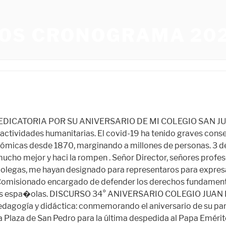
OS CRONOGRAMA 20
s avanzados para personas que sufren demencia y Alzheimer. Discurso del Lugarteniente del Gran Maestre Frey John T. Dunlap a los embajadores acreditados ante la Soberana Orden de Malta. Quisiera también saludar cordialmente a los nuevos embajadores de Serbia, Costa de Marfil, Senegal, Filipinas, Italia, Egipto, España, República Dominicana, Perú, Grecia, Bolivia, Polonia, Chile, Tailandia, Ucrania, Portugal, Austria, Ecuador y Macedonia del Norte, que presentaron sus credenciales e iniciaron su valiosa misión con nosotros durante 2022. Decano del Cuerpo diplomático acreditado ante la Soberana Orden Militar y Hospitalaria de San Juan de Jerusalén, de Rodas y de Malta Los africanos descubrieron a un siervo de los siervos de Dios, amable, sonriente, discreto y humilde, a pesar de la inmensidad de sus conocimientos y de su profundidad humana, moral y espiritual. Podemos decir con orgullo y â¦ Europa | Africa | America | Asia | Oceania, Para informaciones de carácter histórico y bibliográfico: Un proyecto que lleva en marcha unos 40 años y que cada año, en un país europeo diferente, reúne a cientos de jóvenes voluntarios y discapacitados de más de 20 países para pasar una semana juntos disfrutando de actividades al aire libre, visitas turísticas, interacción social y apoyo espiritual. a ti, regalo estos versos. Cuore Ana Rosa, muy seria y mirando a cámara, se acuerda de los que ya no están: "Nunca pensamos que llegaríamos a la mayoría de edad, por el camino perdimos a compañeros queridos en el camino, pero siempre son parte de nuestra historia". de Málaga El año 2022 ha presenciado un aumento gradual de los actos institucionales del Gran Magisterio. Permítanme mencionar la increíble labor que nuestros voluntarios realizan cada año para preparar el campamento de verano internacional de la Orden de Malta para jóvenes discapacitados. De hecho, el discurso del presidente de la Generalitat, Ximo Puig, sobre este tema siempre ha sido más suave, lo que ha dejado a Oltra en una posición más beligerante en este aspecto. Siento un especial privilegio de presidir una Prestamos un apoyo permanente a muchas otras comunidades obligadas a huir de sus países, como los refugiados venezolanos en Colombia y los refugiados rohinyá en Tailandia. Cada año se distribuyen más de 5,5 millones de almuerzos y, ante la inminente crisis alimentaria mundial, de enormes proporciones, hacemos todo lo posible por aumentar el alcance de nuestra acción tanto en las ciudades más pobladas como en las zonas más remotas. Crecimos con noticias como la del fin de ETA, empezamos a caminar con la victoria de Obama, dejamos atrás la infancia con el movimiento 15M", declara Ana Rosa mirando a cámara. El 21 de octubre de 1924 la muerte inesperada del gran Camilo Williams, azotó al pueblo de Mixcoac con rachas de dolor. WebSoutien Culture Ukraine: le ministère de la Culture se mobilise France Relance : Redynamiser notre modèle culturel Si somos capaces de aliviar el sufrimiento y mejorar las condiciones de vida de tantas personas en todo el mundo, es gracias a la dedicación de nuestros miembros, trabajadores, voluntarios y donantes, pero también gracias a nuestras relaciones diplomáticas con los países en los que operamos. La vicepresidenta 