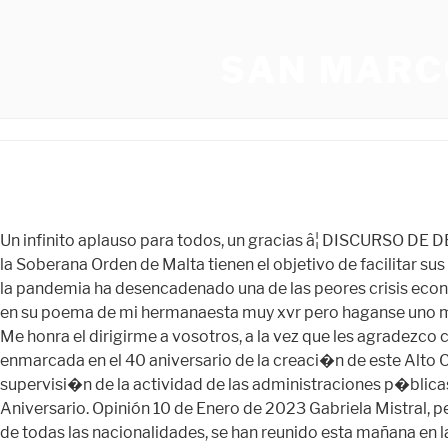
SAN MARC
Un infinito aplauso para todos, un gracias â¦ DISCURSO DE DEDICATORIA POR SU ANIVERSARIO DE MI COLEGIO SAN JUAN BOSCO 2021 Las relaciones diplomáticas bilaterales de la Soberana Orden de Malta tienen el objetivo de facilitar sus actividades humanitarias. El covid-19 ha tenido graves consecuencias sobre nuestras vidas: el Banco Mundial estima que la pandemia ha desencadenado una de las peores crisis económicas desde 1870, marginando a millones de personas. 3 de septiembre de 2012, 2:49 Anónimo dijo... ayuda a mi mama en su poema de mi hermanaesta muy xvr pero haganse uno mucho mejor y haci la rompen . Señor Director, señores profesores, alumnos y demás concurrentes a esta gran celebración: Me honra el dirigirme a vosotros, a la vez que les agradezco colegas, me hayan designado para representaros para expresar nuestra alegría en este día memorable. La cita estaba enmarcada en el 40 aniversario de la creaci�n de este Alto Comisionado encargado de defender los derechos fundamentales y las libertades p�blicas de los ciudadanos mediante la supervisi�n de la actividad de las administraciones p�blicas espa�olas. DISCURSO 34° ANIVERSARIO COLEGIO JUAN DE SAAVEDRA. ... Triptico Dle Colegio Alfredo Bonifaz Aniversario. Opinión 10 de Enero de 2023 Gabriela Mistral, pedagogía y didáctica: conmemorando el aniversario de su partida. Iberempleos La Provincia Más de cincuenta mil fieles, de todas las nacionalidades, se han reunido esta mañana en la Plaza de San Pedro para la última despedida al Papa Emérito Benedicto XVI. Otras entidades europeas de la Orden de Malta, desde Alemania hasta Francia, han organizado turnos de voluntarios, envíos de productos básicos y el transporte de enfermos y heridos a lugares seguros. El nacimiento de la Orden se remonta aproximadamente al año 1048. 1. WebMIAMI, Florida â La hermana de la mujer nicaragüense que murió asesinada a disparos presuntamente por un hombre con el que había mantenido una relación sentimental de tres años, reveló detalles del crimen. Mis saludos a los estudiantes niños y jóvenes así como a sus â¦ El Periódico de Aragón No podemos dejar de constatar el papel cada vez más importante que la religión está adquiriendo en las relaciones internacionales y la importancia que la promoción y protección de la libertad de religión o creencias está adquiriendo tanto a nivel bilateral como multilateral. Con compromiso, abnegación, pasión y valentía, han llevado apoyo a los desplazados, asistencia médica a los enfermos, ayuda a los pobres y consuelo a los sin techo. Porque es aquí donde se encuentra nuestra mayor fortaleza, el cultivar y fomentar las artes, en especial el arte... ...nuevos desafíos de la educación del milenio sabemos que para lograr la misión que nos hemos propuesto debemos trabajar por una escuela exigente, donde se enseñe mejor y se aprenda más. ¡Disfrútalas y editalas a tu â¦ Tengo el honor de dirigirme a Ustedes y no puedo comenzar sin antes expresar mis más cordiales y afectuosos saludos de bienvenida a tan distinguidas visitas que nos acompañan en â¦ También seguimos atendiendo a los ancianos, tanto con proyectos de asistencia doméstica como en nuestras residencias, especialmente en Europa, donde gestionamos numerosos centros con programa