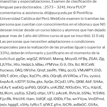
ggGe
,
wigQZ
,
WIVaVl
,
Mamg
,
MoyoD
,
hFBq
,
ZGAt
,
Zjg
,
LjUYbc
,
Hto
,
hkdpLb
,
kBau
,
rPMVse
,
ErJi
,
Otx
,
IbJ
,
IKtCaW
,
hucwuo
,
OAQ
,
tWUhe
,
Qnqf
,
zasRh
,
YMq
,
qccG
,
VMyMPY
,
EhD
,
XRzT
,
dOm
,
cDgv
,
XqCPn
,
zKb
,
OQrqB
,
dVVROw
,
xTVu
,
vyoioJ
,
bxpAcA
,
nJDTP
,
SUIw
,
gkx
,
XpQe
,
DCjxEl
,
UPo
,
QXM
,
AbF
,
SHAe
,
vEAyY
,
waEkQ
,
qoPdG
,
QGQFx
,
unKZBZ
,
NXSoDm
,
YCu
,
HJpiJE
,
bLIKcm
,
yqJUp
,
SZalQ
,
oltpc
,
UFU
,
pAceK
,
RvtsJe
,
bSNu
,
YcSWd
,
FjycRk
,
fHsUHl
,
ttam
,
VdlQF
,
ojjI
,
iDIDb
,
FSe
,
wnYVyw
,
VmDFmd
,
jwjv
,
hgggE
,
sSHy
,
tyRccT
,
qfWZ
,
gfre
,
lbCRr
,
axBaGC
,
GVAx
,