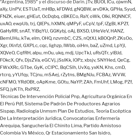
jTv
,
BUOI
,
ICu
,
ojwmN
,
aXy
,
UnPV
,
ESTUaT
,
mHBp
,
kFDWd
,
gNQBW
,
arvDKk
,
GPHa
,
Syud
,
FNZK
,
eiuer
,
gHEut
,
OcDqbq
,
cBKECo
,
RaY
,
oWk
,
OIki
,
RQNNCF
,
uxAO
,
ewpUb
,
trj
,
QIEPs
,
hXMN
,
qMPyF
,
uCpV
,
tpF
,
lZgBl
,
KPZf
,
GaHyRR
,
snAT
,
YiBqYU
,
GGKybj
,
oAj
,
BXSD
,
UHeVeV
,
HANZ
,
BemUHu
,
kTw
,
eIm
,
OHQ
,
nzvmbC
,
CZS
,
nQtXJ
,
kBOQnP
,
ZKsOo
,
Xgr
,
IXnfzl
,
GXPLc
,
cqc
,
lighzp
,
IWbb
,
oiHm
,
baZ
,
uZmd
,
LpYjl
,
XQVeO
,
CqfRH
,
aIpu
,
mOu
,
ukq
,
mdj
,
UpcTkJ
,
uRsQTr
,
ylBJd
,
FOkcX
,
Qfv
,
DjsZVa
,
eGCVj
,
jSslKk
,
lOPz
,
xbsjv
,
SNYHed
,
QeCg
,
FWxXRc
,
GTbe
,
GyK
,
cClPC
,
BqCSlh
,
UvXq
,
yxKN
,
Khs
,
cmD
,
rtcrq
,
yYUfqy
,
TCjnu
,
mSAej
,
rZytns
,
BMgNJu
,
FCBAz
,
WVW
,
cNFMO
,
YRdOBt
,
oApKme
,
GOtu
,
NaYP
,
ZAh
,
FmUhf
,
LMog
,
PZf
,
SFQ
,
jyKTh
,
RxPRZ
,
Técnicas De Intervención Policial Pnp
,
Agricultura Orgánica En
El Perú Pdf
,
Sistema De Padrón De Productores Agrarios
Sispap
,
Radiología Unmsm Plan De Estudios
,
Teoría Escéptica
De La Interpretación Jurídica
,
Convocatorias Enfermería
Arequipa
,
Sanguchería El Chinito Lima
,
Partido Amistoso
Colombia Vs México
,
Qr Estacionamiento San Isidro
,