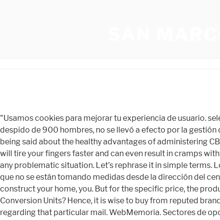
SAN MARC
"Usamos cookies para mejorar tu experiencia de usuario. select two assets to trade together, and speculate on which one of the two will perform better. - Amenazado el Arsenal con despido de 900 hombres, no se llevó a efecto por la gestión del Capitán General, enviando el Centro las gracias y se le obsequia con una serenata que S.E. It has been a while that a lot is being said about the healthy advantages of administering CBD products. This world-famous trading system has been well proven over the years, and now. There are cheap mouses that will tire your fingers faster and can even result in cramps with long time use. You might have heard of various mobile phone accessories that help it stay safe and without getting into any problematic situation. Let’s rephrase it in simple terms. Los rugbiers que tenían sangre de Fernando en su ropa y hallazgos de ADN. Los trabajadores denuncian un colapso frente al que no se están tomando medidas desde la dirección del centro. Hence, it is wise to buy from reputed brands to stay safe and healthy. By choosing to use shipping containers to construct your home, you. But for the specific price, the products need to be measured most of the time. Why Is It Important To Learn Both Metric And Standard Systems Of Weight Conversion Units? Hence, it is wise to buy from reputed brands to stay safe and healthy. Also, it is possible to receive your mail and scan it, after which you will be receiving a notification regarding that particular mail. WebMemoria. Sectores de oposición al Gobierno de Luis Arce se movilizan en distintas ciudades bolivianas en rechazo a la detención de líderes como el gobernador de Santa Cruz, Luis Fernando Camacho. Fue el primer mes de trabajo, cuando se realizaron los sondeos para localizar la fosa y confirmar dónde, efectivamente, había restos. Es también cerrar la herida y, sobre todo, tener la certeza de que el dolor que ella heredó mediante el silencio traumático que sufrió su familia no lo seguirán heredando las siguientes generaciones. Borja Sémper se ha convertido, queriendo, en la persona designada por Feijóo para barnizar de moderación la imagen de un PP que se ha ido al córner de la derecha. features. are suggested to get healed with proper and controlled usage of cannabinoid, . Prieto y Pérez Guirao comparten esta impresión, pero resaltan el hecho de que, al menos, ahora quien tiene interés por conocer la historia puede hacerlo gracias a las iniciativas memorialistas, cosa que hace veinte o treinta años era prácticamente impensable. WebSan Fernando pollo, cerdo, pavo, huevos, embutidos, congelados y más. WebEl alcalde de San Fernando de Henares, Javier Corpa; y la concejala de Igualdad, Leticia Martín; junto a la Trabajadora Social Francisca Guisado, han presentado, esta mañana, … ), así como importantes donativos de Entidades Oficiales y Personalidades amantes de este Centro, se terminó de construir la planta alta del edificio social que, tanto honra y enaltece a nuestra querida Isla de León. I.-Perfil de la Cooperativa ... Santos Cirilo Alvarado García Vicepresidente: Tomás Alberto Córdova Marchena Secretario: ... marzo del 2021 Memoria Anual 2020 11 Cooperativa de ahorro y crédito Norandino LTDA. Later, It is not an easy task to survive against heatran in pokemon go, which is why in this article, you will come to know about the best counters you can use. Clickin