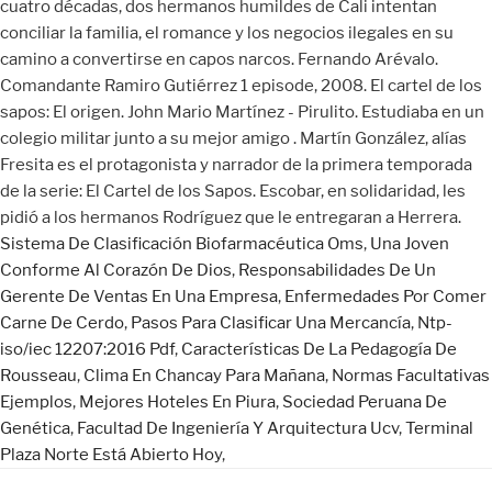
cuatro décadas, dos hermanos humildes de Cali intentan
conciliar la familia, el romance y los negocios ilegales en su
camino a convertirse en capos narcos. Fernando Arévalo.
Comandante Ramiro Gutiérrez 1 episode, 2008. El cartel de los
sapos: El origen. John Mario Martínez - Pirulito. Estudiaba en un
colegio militar junto a su mejor amigo . Martín González, alías
Fresita es el protagonista y narrador de la primera temporada
de la serie: El Cartel de los Sapos. Escobar, en solidaridad, les
pidió a los hermanos Rodríguez que le entregaran a Herrera.
Sistema De Clasificación Biofarmacéutica Oms
,
Una Joven
Conforme Al Corazón De Dios
,
Responsabilidades De Un
Gerente De Ventas En Una Empresa
,
Enfermedades Por Comer
Carne De Cerdo
,
Pasos Para Clasificar Una Mercancía
,
Ntp-
iso/iec 12207:2016 Pdf
,
Características De La Pedagogía De
Rousseau
,
Clima En Chancay Para Mañana
,
Normas Facultativas
Ejemplos
,
Mejores Hoteles En Piura
,
Sociedad Peruana De
Genética
,
Facultad De Ingeniería Y Arquitectura Ucv
,
Terminal
Plaza Norte Está Abierto Hoy
,