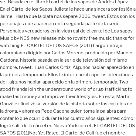
se . Basada en el libro El cartel de los sapos de Andrés López . ;
En el Cártel de los Sapos. Julieta le hace una sincera confesión a
Jaime | Hasta que la plata nos separe 2006. tweet. Éstos son los
personajes que aparecen en la segunda parte de la serie. .
Personajes verdaderos en la vida real de el cartel de Los sapos
Music by NCS new release mix no royalty free music thanks for
watching EL CARTEL DE LOS SAPOS (2011) Largometraje
colombiano dirigido por Carlos Moreno, producido por Manolo
Cardona, historia basada en la serie de televisión del mismo
nombre. tweet. 'Juan Carlos Ortiz' Algunos habían aparecido en
la primera temporada. Ellos le informan al capo las intenciones
del . algunos habían aparecido en la primera temporada. Two
good friends join the underground world of drug-trafficking to
make fast money and improve their lifestyles. En esta, Martín
González finalizó su versión de la historia sobre los carteles de
la droga, y ahora es Pepe Cadena quien toma la palabra para
contar lo que ocurrió durante los cuatro años siguientes: cómo
logró salir de la cárcel en Nueva York con el . EL CARTEL DE LOS
SAPOS (2011)Not Yet Rated. El Cartel de Cali fue el nombre