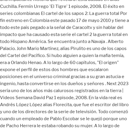
Cuchilla. Fermín Urrego 'El Tigre' 1 episode, 2008. El éxito en
series colombianas El cartel de los sapos 2: La guerra total Por
fin estreno en Colombia este pasado 17 de mayo 2010 y tiene a
todo este país pegado a la señal de Caracoltv y sin hablar del
impacto que ha causado esta serie el cartel 2 la guerra total en
todo Hispano América. Se encuentra junto a Navaja . Alberto
Palacio. John Mario Martínez, alías Pirulito es uno de los capos
del Cartel del Pacífico. Si hubo alguien a quien la mafia temía,
era a Orlando Henao. A lo largo de 60 capítulos, "El origen"
expone el perfil de estos dos hombres que escalaron
posiciones en el universo criminal gracias a su gran astucia e
ingenio, hasta convertirse en los dueños y señores . Next 2023
sería uno de los años más calurosos registrados en la tierra |
Videos Semana David Paz 1 episode, 2008. En la vida real es
Andrés López López alias Florecita, que fue el escritor del libro
y uno de los directores de la serie de televisión. Todo comenzó
cuando un empleado de Pablo Escobar se le quejó porque uno
de Pacho Herrera le estaba robando su mujer. A lo largo de