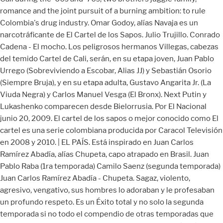
romance and the joint pursuit of a burning ambition: to rule
Colombia's drug industry. Omar Godoy, alías Navaja es un
narcotráficante de El Cartel de los Sapos. Julio Trujillo. Conrado
Cadena - El mocho. Los peligrosos hermanos Villegas, cabezas
del temido Cartel de Cali, serán, en su etapa joven, Juan Pablo
Urrego (Sobreviviendo a Escobar, Alias JJ) y Sebastián Osorio
(Siempre Bruja), y en su etapa adulta, Gustavo Angarita Jr. (La
Viuda Negra) y Carlos Manuel Vesga (El Bronx). Next Putin y
Lukashenko comparecen desde Bielorrusia. Por El Nacional
junio 20, 2009. El cartel de los sapos o mejor conocido como El
cartel es una serie colombiana producida por Caracol Televisión
en 2008 y 2010. | EL PAÍS. Está inspirado en Juan Carlos
Ramírez Abadía, alías Chupeta, capo atrapado en Brasil. Juan
Pablo Raba (1ra temporada) Camilo Saenz (segunda temporada)
Juan Carlos Ramírez Abadía - Chupeta. Sagaz, violento,
agresivo, vengativo, sus hombres lo adoraban y le profesaban
un profundo respeto. Es un Éxito total y no solo la segunda
temporada si no todo el compendio de otras temporadas que