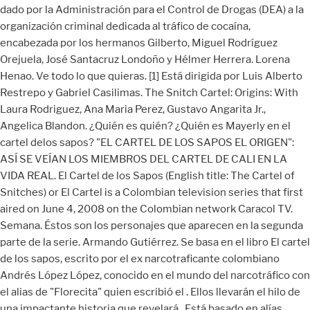
dado por la Administración para el Control de Drogas (DEA) a la
organización criminal dedicada al tráfico de cocaína,
encabezada por los hermanos Gilberto, Miguel Rodríguez
Orejuela, José Santacruz Londoño y Hélmer Herrera. Lorena
Henao. Ve todo lo que quieras. [1] Está dirigida por Luis Alberto
Restrepo y Gabriel Casilimas. The Snitch Cartel: Origins: With
Laura Rodriguez, Ana Maria Perez, Gustavo Angarita Jr.,
Angelica Blandon. ¿Quién es quién? ¿Quién es Mayerly en el
cartel delos sapos? "EL CARTEL DE LOS SAPOS EL ORIGEN":
ASÍ SE VEÍAN LOS MIEMBROS DEL CARTEL DE CALI EN LA
VIDA REAL. El Cartel de los Sapos (English title: The Cartel of
Snitches) or El Cartel is a Colombian television series that first
aired on June 4, 2008 on the Colombian network Caracol TV.
Semana. Éstos son los personajes que aparecen en la segunda
parte de la serie. Armando Gutiérrez. Se basa en el libro El cartel
de los sapos, escrito por el ex narcotraficante colombiano
Andrés López López, conocido en el mundo del narcotráfico con
el alias de "Florecita" quien escribió el . Ellos llevarán el hilo de
una impactante historia que revelará . Está basado en alías