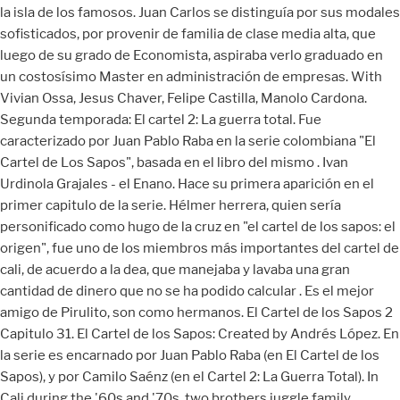
la isla de los famosos. Juan Carlos se distinguía por sus modales
sofisticados, por provenir de familia de clase media alta, que
luego de su grado de Economista, aspiraba verlo graduado en
un costosísimo Master en administración de empresas. With
Vivian Ossa, Jesus Chaver, Felipe Castilla, Manolo Cardona.
Segunda temporada: El cartel 2: La guerra total. Fue
caracterizado por Juan Pablo Raba en la serie colombiana "El
Cartel de Los Sapos", basada en el libro del mismo . Ivan
Urdinola Grajales - el Enano. Hace su primera aparición en el
primer capitulo de la serie. Hélmer herrera, quien sería
personificado como hugo de la cruz en "el cartel de los sapos: el
origen", fue uno de los miembros más importantes del cartel de
cali, de acuerdo a la dea, que manejaba y lavaba una gran
cantidad de dinero que no se ha podido calcular . Es el mejor
amigo de Pirulito, son como hermanos. El Cartel de los Sapos 2
Capitulo 31. El Cartel de los Sapos: Created by Andrés López. En
la serie es encarnado por Juan Pablo Raba (en El Cartel de los
Sapos), y por Camilo Saénz (en el Cartel 2: La Guerra Total). In
Cali during the '60s and '70s, two brothers juggle family,