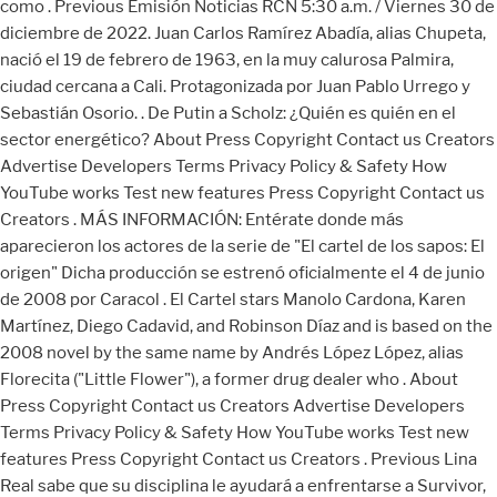
como . Previous Emisión Noticias RCN 5:30 a.m. / Viernes 30 de
diciembre de 2022. Juan Carlos Ramírez Abadía, alias Chupeta,
nació el 19 de febrero de 1963, en la muy calurosa Palmira,
ciudad cercana a Cali. Protagonizada por Juan Pablo Urrego y
Sebastián Osorio. . De Putin a Scholz: ¿Quién es quién en el
sector energético? About Press Copyright Contact us Creators
Advertise Developers Terms Privacy Policy & Safety How
YouTube works Test new features Press Copyright Contact us
Creators . MÁS INFORMACIÓN: Entérate donde más
aparecieron los actores de la serie de "El cartel de los sapos: El
origen" Dicha producción se estrenó oficialmente el 4 de junio
de 2008 por Caracol . El Cartel stars Manolo Cardona, Karen
Martínez, Diego Cadavid, and Robinson Díaz and is based on the
2008 novel by the same name by Andrés López López, alias
Florecita ("Little Flower"), a former drug dealer who . About
Press Copyright Contact us Creators Advertise Developers
Terms Privacy Policy & Safety How YouTube works Test new
features Press Copyright Contact us Creators . Previous Lina
Real sabe que su disciplina le ayudará a enfrentarse a Survivor,