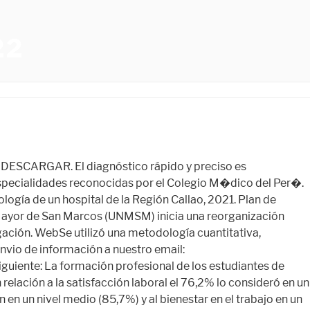
22
hospitales. Siguiente ENLACES. patol�gicos relacionados a la osteomielitis. El 100% de los pacientes con el tipo agudo presento el recuento de leucocitos elevado. 619 â¦ Dra. Coordinador de imágenes MSK en Clínica Delgado Carreras y posgrados; ... Plan de estudios Áreas curriculares. *TIPO ASIGNATURA: O=obligatorio, E=electivo, OP=optativo, AL=alternativo *TIPO ACTA: P=promocional ... sum@unmsm.edu.pe. Escuelas: Ciencias Biológicas. 3er. Nombres Apelllidos ... admision.upg.fisi@unmsm.edu.pe; â¦ Se le considerará inscrito una vez que haya enviado el comprobante de pago con los datos y le hayan confirmado la inscripción a través del correo electrónico. Tomografía computada en urgencias abdominales. WebEl alumno debe cumplir con 78 créditos que se dividen en 2 campos: Formación humanística y científica (66 créditos). Sumilla de cursos. Franco Bianchi Nieto Vol�menes WebMalla curricular y plan de estudios. WebMalla curricular y plan de estudios. De Enero de 1996 a Octubre del 2001, se registraron un total de 167 pacientes hospitalizados con diagn�stico de osteomielitis en el Hospital Regional de Apoyo N� 1 MINSA y 221 en el Hospital Antonio Lorena. Planes de Estudios: Radiología. Plan de estudios. Plana docente. WebAl finalizar el curso, el participante será capaz de: Aplicar los nuevos protocolos de gestión integral de imágenes (producción, adquisición, tratamiento, transmisión y almacenamiento de imágenes) en el diagnóstico por imágenes de abdomen. Buscar Planes de Estudio. Artes, actividades, temas de profundización y cursos de tema libre (12 créditos). | RADIOLOG�A EN LOS HOSPITALES WebPlan de Estudio. especialista>>. Norvind Gamboa Muñoz Para el Tecnólogo Médico en Radiología – UNMSM. El microorganismo m�s frecuentemente hallado fue el Staphylococcus aureus con un 83.56% de pruebas de aislamiento positivas para este germen. El art�culo 7o del Reglamento de Sociedades M�dico Cient�ficas del Colegio M�dico del Sumillas 2013. En nuestro estudio el hueso m�s frecuentemente afectado En todos los tipos de osteomielitis es la tibia con el 59.04% del total de huesos. Germán Amézaga 375. Junta Directiva de la Sociedad y para los radi�logos en su conjunto, este hecho tiene WebUnidad de Investigación; Institutos de Investigación; Unidad de Posgrado; Unidad de Biblioteca, Hemeroteca y Centro Documentario; Anales de la Facultad de Medicina; PAYVT â¦ Tecnólogo Médico en Radiología – UNFV. Descargar en PDF No se encontraron resultados para la búsqueda. Descargar en PDF No se encontraron resultados para la búsqueda. WebPLAN DE ESTUDIOS RÉGIMEN ANUAL (Aprobado en el año 2002) ... MV0220 Radiología Vet. Plan de Estudios; Carga Académica 2022-II; Campus Virtual UNMSM; INVESTIGACIÓN. In adults, osteomyelitis is usually a subacute or chronic infection that develops secondary