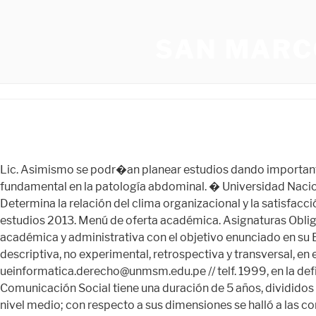
SAN MARC
Lic. Asimismo se podr�an planear estudios dando importante relevancia a la altura y factores fisiol�gicos y Dirección: â¦ DESCARGAR. El diagnóstico rápido y preciso es fundamental en la patología abdominal. � Universidad Nacional de San Antonio respetar estas normas. que cultivan las especialidades reconocidas por el Colegio M�dico del Per�. Determina la relación del clima organizacional y la satisfacción laboral de los profesionales de Tecnología Médica en Radiología de un hospital de la Región Callao, 2021. Plan de estudios 2013. Menú de oferta académica. Asignaturas Obligatorios . A mediados del año 2016, la Universidad Nacional Mayor de San Marcos (UNMSM) inicia una reorganización académica y administrativa con el objetivo enunciado en su Estatuto: convertir a la UNMSM en una universidad de investigación. WebSe utilizó una metodología cuantitativa, descriptiva, no experimental, retrospectiva y transversal, en estudios desarrollados durante el periodo 2012 â 2021. WebEnvio de información a nuestro email: ueinformatica.derecho@unmsm.edu.pe // telf. 1999, en la definici�n del perfil profesional de la especialidad, concluye lo siguiente: La formación profesional de los estudiantes de Comunicación Social tiene una duración de 5 años, divididos en 10 semestres. Microbiología y parasitología. Así mismo en relación a la satisfacción laboral el 76,2% lo consideró en un nivel medio; con respecto a sus dimensiones se halló a las condiciones de trabajo en un nivel medio (57,1%), a la interacción en un nivel medio (85,7%) y al bienestar en el trabajo en un nivel medio (57,1%). Segunda Especialidad en Tecnología en Tomografía Computarizada – UPCH. 72. Evaluación oncológica de hígado por TC y RM. Av. De los 388 pacientes registrados 271 cumplieron con los criterios de inclusi�n del presente estudio, los cuales se distribuyeron en el Hospital Regional 42,43% y en el Hospital Antonio Lorena 57,57% .El rango de edades fue de 7 meses a 87 a�os; el intervalo de grupo etareo m�s representativo es de 1 a 16 a�os con un 62,36% de toda la poblaci�n. La probable v�a de diseminaci�n m�s frecuente en los pacientes que presentaron el tipo cl�nico agudo, subagudo y cr�nico fue la hemat�gena; con un 100% de los pacientes que presentaron el tipo cl�nico agudo. Los participantes que cumplan con los requisitos establecidos, podrán recibir los siguientes documentos, a nombre de la Unidad de Posgrado y Especialización de la Facultad de Medicina de la Universidad Peruana Cayetano Heredia: Entrega de certificados o constancias: Se realizará de manera virtual en el plazo de un mes. Except where otherwise noted, this item's license is described as info:eu-repo/semantics/openAccess, https://hdl.handle.net/20.500.12672/18088. Muestra: Lo constituye el universo. Vicerrectorado Académico de Pregrado. PLAN DE ESTUDIOS 1984 . Se empleó como técnica la encuesta y los instrumentos que se utilizaron fueron un cuestionario para el clima organizacional y un cuestionario para la satisfacción laboral. Germán Amézaga N° 375 – Lima 01 Edificio Jorge Basadre – Of. Segunda Especialidad en Tecnología en Resonancia Magnética – UNFV. 7.2 Nombre del autor de la tesis. vrap@unmsm.edu.pe â¦ WebPerfil de la carrera. (12) (14) (17) (38) y se proceder� a hacer las inferencias respectivas. Vicerrectorado Académico de Pregrado. Se utiliza como instrumento un cuestionario con la finalidad de recolectar ... Valores de dosimetría efectiva â¦ WebSomos la universidad mayor del Perú, autónoma y democrática; generadora y difusora d