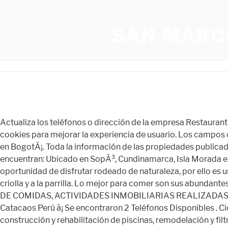
SAN MARC
Actualiza los teléfonos o dirección de la empresa Restaurant Turistico Campestre El Rancho, Escanea con tu teléfono y agrega el contacto a tu directorio personal, Este sitio usa cookies para mejorar la experiencia de usuario. Los campos obligatorios estÃ¡n marcados con, Â© 2023 Agrocampo S.A.S NIT 860.069.284-2, Los mejores restaurantes Pet friendly en BogotÃ¡. Toda la información de las propiedades publicadas en el portal es gratuita y de libre acceso. Sopo ofrece varias opciones pet friendly pero entre las mÃ¡s populares se encuentran: Ubicado en SopÃ³, Cundinamarca, Isla Morada es un restaurante campestre que ofrece no solo una experiencia culinaria bastante interesante, sino que ademÃ¡s te da la oportunidad de disfrutar rodeado de naturaleza, por ello es un restaurante ideal para visitar con mascotas. ACTIVO y condici�n En Verde Viche ofrecen varias opciones de comida criolla y a la parrilla. Lo mejor para comer son sus abundantes parrilladas para compartir, donde destaca la bandeja paisa. ACTIVIDADES DE RESTAURANTES Y DE SERVICIO M�VIL DE COMIDAS, ACTIVIDADES INMOBILIARIAS REALIZADAS CON BIENES PROPIOS O ARRENDADOS. Ubicado en RÃ­o San Lorenzo #218, MazatlÃ¡n, Sinaloa. Teléfono (7) 330 13 12 Catacaos Perú â¡ Se encontraron 2 Teléfonos Disponibles . Cicciolina Cafe Cusco 08000 . Rua Curitiba, 1011 está a 2548 m de distancia, 33 minutos andando. Especialista en construcción y rehabilitación de piscinas, remodelación y filtración y bombeo de... Busto Jose Marti 1c Arriba 20 Varas Al Lago Managua Managua. Atiende de lunes a viernes de 7:30 a 14:30 horas y sábados y domingos de 7:30 a 15:30 Created by Ron Os â¢ Updated On: Noviembre 9, 2021. Se muestra hasta máximo 20 â¦ Leave blank for all. Sopo es un municipio de la sabana ubicado a solo 39 km del centro de BogotÃ¡, por lo que es un lugar ideal a la hora de buscar un restaurante campestre cerca a la ciudad, al cual podamos ir con nuestras mascotas. Comida casera, cafÃ© y naturaleza es la mezcla perfecta de los restaurantes campiranos; checa cuÃ¡les son los mejores de la ciudad. Bueno, cada uno de estos restaurantes son Ãºnicos, no podemos discutir eso, pero hay algo que tienen en comÃºn y es el tipo de comida que ofrecen a sus comensales: chilaquiles, huevos al gustos, chorizo, chilorio, frijolitos con queso, machaca. DISFRUTA DE NUESTROS EXQUISITOS PLATILLOS A LOS MEJORES PRECIOS, CALIDAD Y SERVICIO. Esperamos que con estas recomendaciones de restaurantes campestres pet friendly en BogotÃ¡ y alrededores, puedas escoger el mÃ¡s adecuado para ti y tu familia. Aquí podrás encontrar ubicación, horarios, horas más concurridas, contacto, fotos y opiniones reales hechas por usuarios. Queremos que seas un viajero inteligente, bien informado y que siempre consigas el mejor servicio al precio más conveniente. Llamada â¦ Preparamos platos tradicionales criollos y potajes tÃ­picos, atendemos eventos corporativos y sociales. SM.3 (y), Es un lugar hermoso y bonito yo en general se lo recomiendo. Las mascotas son bien bienvenidas y ademÃ¡s ofrecen servicio de cabalgatas y parque inflable para niÃ±os. Â¿QuÃ© es el EcodiseÃ±o? At social level, the link between the product and the geographical area is proven by the numerous rural festiva. Buscar - Todavía no posee ... - Todavía no posee â¦ Ver propiedad. Restaurantes cerca de Plaza de Armas de Catacaos en Tripadvisor: Consulta opiniones y 188 fotos auténticas de sitios donde comer cerca de Plaza de Arm